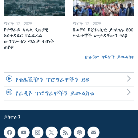
ማርች 12, 2025
ማርች 12, 2025
የትግራይ ክልል ጊዜያዊ
በሐዋሳ ዩኒቨርሲቲ ያገለገሉ 800
አስተዳደር የፌደራል
ሠራተኞች መታዳቸውን ገለጹ
መንግሥቱን ጣልቃ ገብነት
ጠየቀ
ሁሉንም ክፍሎች ይመልከቱ
የቴሌቪዥን ፕሮግራሞችን ይዩ
የራዲዮ ፕሮግራሞችን ይመልከቱ
ይከተሉን