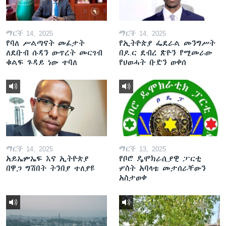
ማርች 14, 2025
ማርች 14, 2025
የባለ ሥልጣናት መፈታት
የኢትዮጵያ ፌደራል መንግሥት
ለደቡብ ሱዳን ውጥረት መርገብ
በዶ.ር ደብረ ጽዮን የሚመራው
ቁልፍ ጉዳይ ነው ተባለ
የህወሓት ቡድን ወቀሰ
ማርች 14, 2025
ማርች 13, 2025
አይኤምኤፍ እና ኢትዮጵያ
የቦሮ ዴሞክራሲያዊ ፓርቲ
በዋጋ ግሽበት ትንበያ ተለያዩ
ሦስት አባላቱ መታሰራቸውን
አስታወቀ