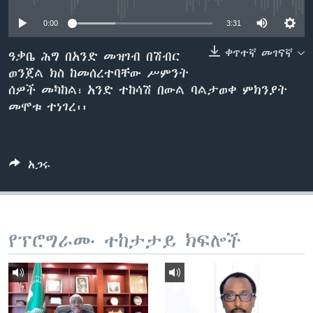
0:00
3:31
ቋንቋዎች
ቀጥተኛ መገናኛ
ዓቃቤ ሕግ በአንድ መዝገብ በሽብር
ወንጀል ክስ ከመሰረተባቸው ሥምንት
ሰዎች መካከል፣ አንድ ተከሳሽ በውል ባልታወቀ ምክንያት
መሞቱ ተነገረ፡፡
አጋሩ
የፕሮግራሙ ተከታታይ ክፍሎች