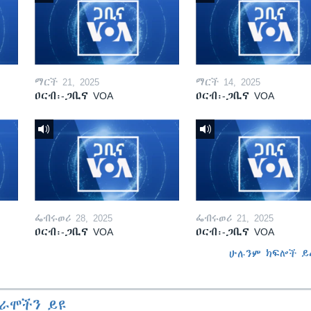
ማርች 21, 2025
ማርች 14, 2025
ዐርብ፡-ጋቢና VOA
ዐርብ፡-ጋቢና VOA
ፌብሩወሪ 28, 2025
ፌብሩወሪ 21, 2025
ዐርብ፡-ጋቢና VOA
ዐርብ፡-ጋቢና VOA
ሁሉንም ክፍሎች ይ
ራሞችን ይዩ