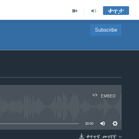
ቀጥታ
Subscribe
EMBED
able
30:00
ቀጥተኛ መገናኛ