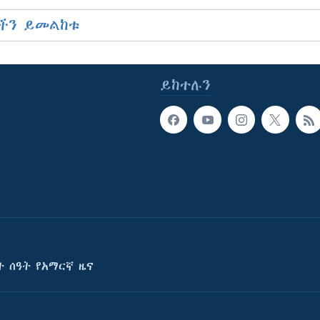
ችን ይመልከቱ
ይከተሉን
ት ሰዓት የአማርኛ ዜና