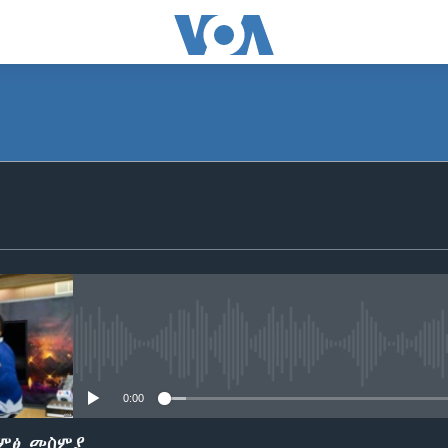
SUBSCRIBE
ይድረሰኝ / ይላክልኝ
No media source currently avail
0:00
ድምፅ መስምያ