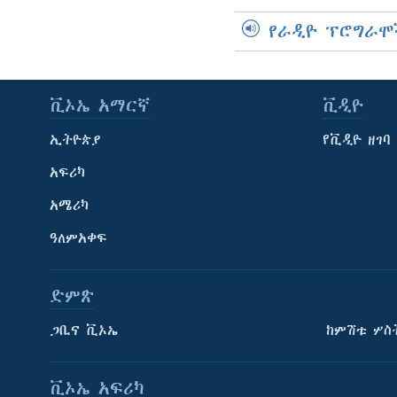
የራዲዮ ፕሮግራሞ
ቪኦኤ አማርኛ
ቪዲዮ
ኢትዮጵያ
የቪዲዮ ዘገባ
አፍሪካ
አሜሪካ
ዓለምአቀፍ
ድምጽ
ጋቢና ቪኦኤ
ከምሽቱ ሦስ
ቪኦኤ አፍሪካ