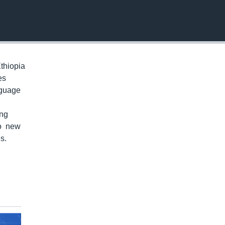
EMBED
thiopia
es
nguage
ung
to new
s.