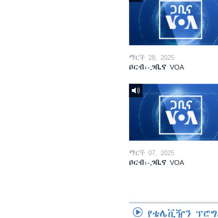
ማርች 28, 2025
ዐርብ፡-ጋቢና VOA
ማርች 07, 2025
ዐርብ፡-ጋቢና VOA
የቴሌቪዥን ፕሮግ