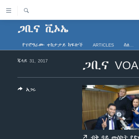
በቀላሉ
የመሥሪያ
ማገናኛዎች
ፈልግ
ጋቢና ቪኦኤ
ዜና
ወደ
ኑሮ በጤንነት
ኢትዮጵያ
ዋናው
የፕሮግራሙ ተከታታይ ክፍሎች
ARTICLES
ስለ…
ይዘት
ጋቢና ቪኦኤ
አፍሪካ
እለፍ
ጁላይ 31, 2017
ጋቢና VOA
ከምሽቱ ሦስት ሰዓት የአማርኛ ዜና
ዓለምአቀፍ
ወደ
ዋናው
ቪዲዮ
አሜሪካ
ይዘት
የፎቶ መድብሎች
መካከለኛው ምሥራቅ
እለፍ
አጋሩ
ወደ
ክምችት
ዋናው
ይዘት
እለፍ
ብቅ ባይ መስኮት የ