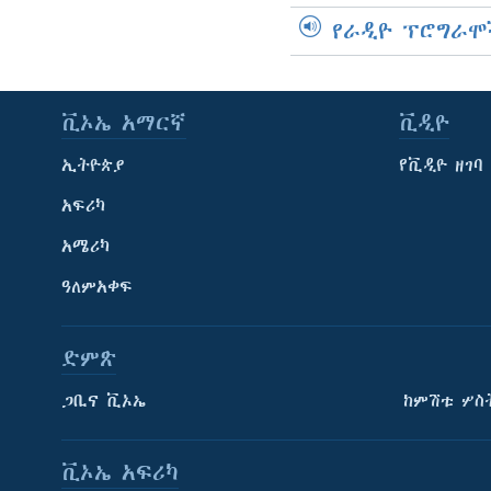
የራዲዮ ፕሮግራሞ
ቪኦኤ አማርኛ
ቪዲዮ
ኢትዮጵያ
የቪዲዮ ዘገባ
አፍሪካ
አሜሪካ
ዓለምአቀፍ
ድምጽ
ጋቢና ቪኦኤ
ከምሽቱ ሦስ
ቪኦኤ አፍሪካ