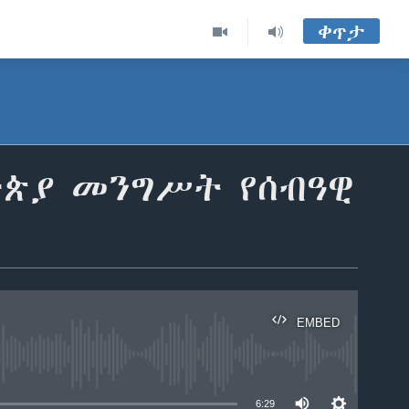
ቀጥታ
ዮጵያ መንግሥት የሰብዓዊ
EMBED
able
6:29