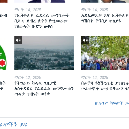
ማርች 14, 2025
ማርች 14, 2025
ደቡብ
የኢትዮጵያ ፌደራል መንግሥት
አይኤምኤፍ እና ኢትዮጵያ
በዶ.ር ደብረ ጽዮን የሚመራው
ግሽበት ትንበያ ተለያዩ
የህወሓት ቡድን ወቀሰ
ማርች 12, 2025
ማርች 12, 2025
ስት
የትግራይ ክልል ጊዜያዊ
በሐዋሳ ዩኒቨርሲቲ ያገለገሉ
ወቀ
አስተዳደር የፌደራል መንግሥቱን
ሠራተኞች መታዳቸውን ገ
ጣልቃ ገብነት ጠየቀ
ሁሉንም ክፍሎች ይ
ራሞችን ይዩ