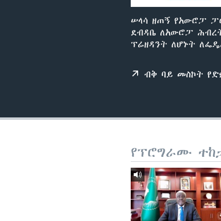
ሠላሳ ዘጠኝ የአውሮፓ ፓ
ደብዳቤ ለአውሮፓ ሕብረት
ፕሬዘዳንት ለሆኑት ለፌዴ
ብቅ ባይ መስኮት የ
የፕሮግራሙ ተከ