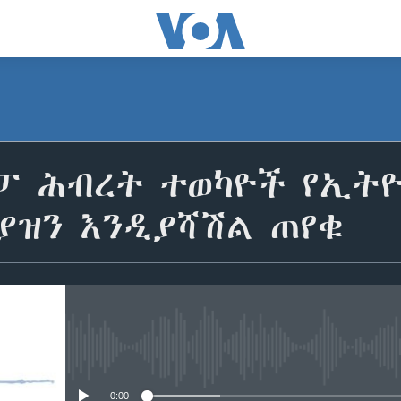
ሮፓ ሕብረት ተወካዮች የኢት
ያዝን እንዲያሻሽል ጠየቁ
No media source currently avail
0:00