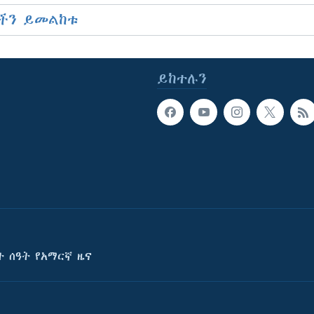
ችን ይመልከቱ
ይከተሉን
ት ሰዓት የአማርኛ ዜና