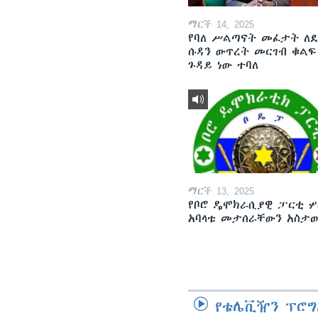
ማርች 14, 2025
የባለ ሥልጣናት መፈታት ለ
ሱዳን ውጥረት መርገብ ቁልፍ
ጉዳይ ነው ተባለ
ማርች 13, 2025
የቦሮ ዴሞክራሲያዊ ፓርቲ ሦ
አባላቱ መታሰራቸውን አስታ
የቴሌቪዥን ፕሮግ