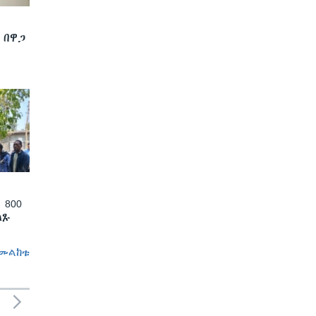
 በዋጋ
 800
ለጹ
መልከቱ