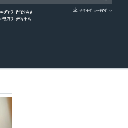
ቀጥተኛ መገናኛ
መሆኑን የሚገልፅ
EMBED
 ኮሚሽን ምክትል