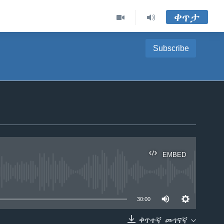
ቀጥታ
Subscribe
EMBED
able
30:00
ቀጥተኛ መገናኛ