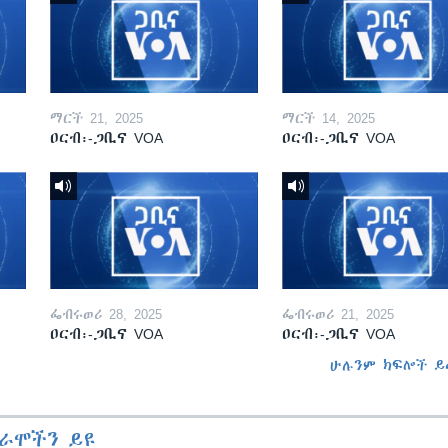
ማርች 21, 2025
ማርች 14, 2025
ዐርብ፡-ጋቢና VOA
ዐርብ፡-ጋቢና VOA
ፌብሩወሪ 28, 2025
ፌብሩወሪ 21, 2025
ዐርብ፡-ጋቢና VOA
ዐርብ፡-ጋቢና VOA
ሁሉንም ክፍሎች ይ
ራሞችን ይዩ