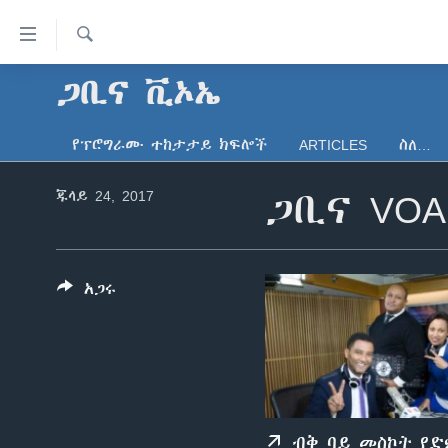
በቀላሉ
የመሥሪያ
ማገናኛዎች
ፈልግ
ጋቢና ቪኦኤ
ዜና
ወደ
ኑሮ በጤንነት
ኢትዮጵያ
ዋናው
የፕሮግራሙ ተከታታይ ክፍሎች
ARTICLES
ስለ…
ይዘት
ጋቢና ቪኦኤ
አፍሪካ
እለፍ
ጁላይ 24, 2017
ጋቢና VOA
ከምሽቱ ሦስት ሰዓት የአማርኛ ዜና
ዓለምአቀፍ
ወደ
ዋናው
ቪዲዮ
አሜሪካ
ይዘት
የፎቶ መድብሎች
መካከለኛው ምሥራቅ
እለፍ
አጋሩ
ወደ
ክምችት
ዋናው
ይዘት
እለፍ
ብቅ ባይ መስኮት የ