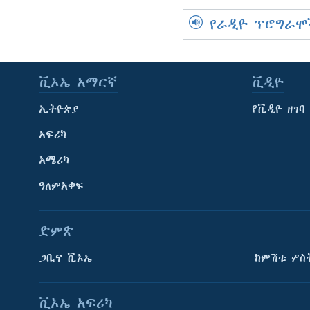
የራዲዮ ፕሮግራሞ
ቪኦኤ አማርኛ
ቪዲዮ
ኢትዮጵያ
የቪዲዮ ዘገባ
አፍሪካ
አሜሪካ
ዓለምአቀፍ
ድምጽ
ጋቢና ቪኦኤ
ከምሽቱ ሦስ
ቪኦኤ አፍሪካ