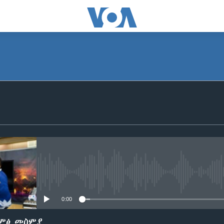
SUBSCRIBE
ይድረሰኝ / ይላክልኝ
No media source currently avail
0:00
ድምፅ መስምያ