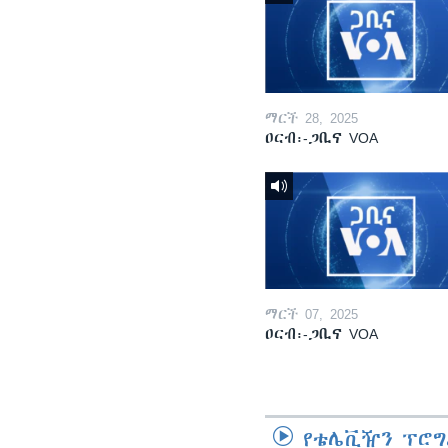
ማርች 28, 2025
ዐርብ፡-ጋቢና VOA
ማርች 07, 2025
ዐርብ፡-ጋቢና VOA
የቴሌቪዥን ፕሮግ