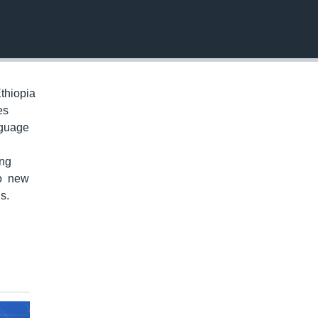
EMBED
thiopia
es
nguage
ung
to new
s.