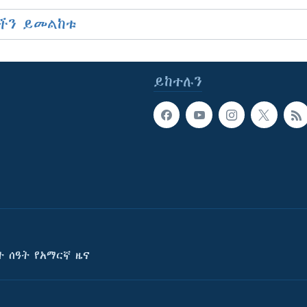
ችን ይመልከቱ
ይከተሉን
ት ሰዓት የአማርኛ ዜና