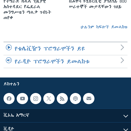
የትግራይ ክልል ጊዜያዊ
በሐዋሳ ዩኒቨርሲቲ ያገለገሉ 800
አስተዳደር የፌደራል
ሠራተኞች መታዳቸውን ገለጹ
መንግሥቱን ጣልቃ ገብነት
ጠየቀ
ሁሉንም ክፍሎች ይመልከቱ
የቴሌቪዥን ፕሮግራሞችን ይዩ
የራዲዮ ፕሮግራሞችን ይመልከቱ
ይከተሉን
ቪኦኤ አማርኛ
ቪዲዮ