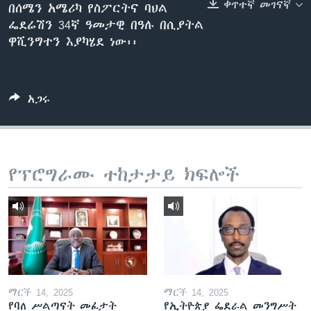
ቀጥተኛ መገናኛ
በሰሜን አሜሪካ የስፖርትና ባህል
ፌደሬሽን 34ኛ ዓመታዊ በዓሉ በሲያትል
ዋሺንግተን እያካሄደ ነው፡፡
ቋንቋዎች
አጋሩ
የፕሮግራሙ ተከታታይ ክፍሎች
ማርች 14, 2025
ማርች 14, 2025
የባለ ሥልጣናት መፈታት
የኢትዮጵያ ፌደራል መንግሥት