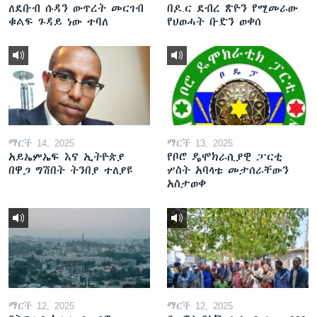
ለደቡብ ሱዳን ውጥረት መርገብ
በዶ.ር ደብረ ጽዮን የሚመራው
ቁልፍ ጉዳይ ነው ተባለ
የህወሓት ቡድን ወቀሰ
ማርች 14, 2025
ማርች 13, 2025
አይኤምኤፍ እና ኢትዮጵያ
የቦሮ ዴሞክራሲያዊ ፓርቲ
በዋጋ ግሽበት ትንበያ ተለያዩ
ሦስት አባላቱ መታሰራቸውን
አስታወቀ
ማርች 12, 2025
ማርች 12, 2025