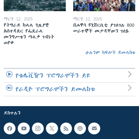
ማርች 12, 2025
ማርች 12, 2025
የትግራይ ክልል ጊዜያዊ
በሐዋሳ ዩኒቨርሲቲ ያገለገሉ 800
አስተዳደር የፌደራል
ሠራተኞች መታዳቸውን ገለጹ
መንግሥቱን ጣልቃ ገብነት
ጠየቀ
ሁሉንም ክፍሎች ይመልከቱ
የቴሌቪዥን ፕሮግራሞችን ይዩ
የራዲዮ ፕሮግራሞችን ይመልከቱ
ይከተሉን