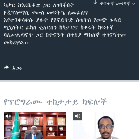
ቀጥተኛ መገናኛ
ካታር ከጎረቤቶቿ ጋር ለገባችበት
የዲፕሎማሲ ቀውስ መፍትኄ ለመፈለግ
እየተንቀሳቀሱ ያሉት የዩናይትድ ስቴትስ የውጭ ጉዳይ
ቋንቋዎች
ሚኒስትር ሬክስ ቲለርሰን ከካታርና ከቀሩት ከፍተኛ
ባለሥልጣናት ጋር ከትናንት በተስያ ማክሰኞ ተገናኝተው
መክረዋል፡፡
አጋሩ
የፕሮግራሙ ተከታታይ ክፍሎች