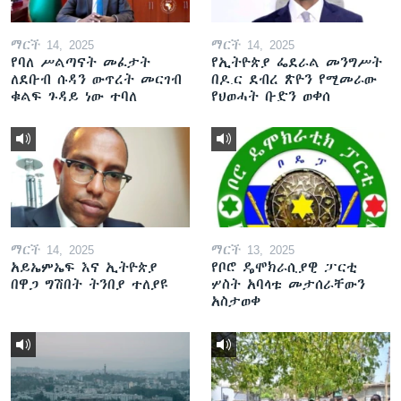
ማርች 14, 2025
ማርች 14, 2025
የባለ ሥልጣናት መፈታት
የኢትዮጵያ ፌደራል መንግሥት
ለደቡብ ሱዳን ውጥረት መርገብ
በዶ.ር ደብረ ጽዮን የሚመራው
ቁልፍ ጉዳይ ነው ተባለ
የህወሓት ቡድን ወቀሰ
ማርች 14, 2025
ማርች 13, 2025
አይኤምኤፍ እና ኢትዮጵያ
የቦሮ ዴሞክራሲያዊ ፓርቲ
በዋጋ ግሽበት ትንበያ ተለያዩ
ሦስት አባላቱ መታሰራቸውን
አስታወቀ