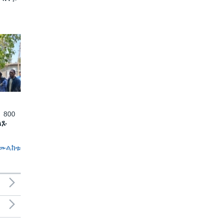
 800
ለጹ
መልከቱ