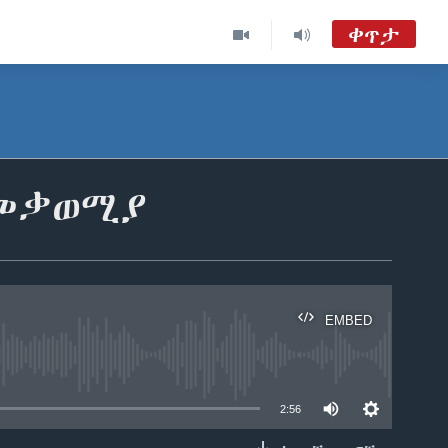
ቀጥታ
ከምሽቱ 3:00 የአማርኛ ዜና
TVMC09
ሐሙስ፡-ከምሽቱ ሦስት ሰዓት የአማርኛ ዜና
 መቃወሚያ
VOA Amharic Audio Tube
EMBED
able
2:56