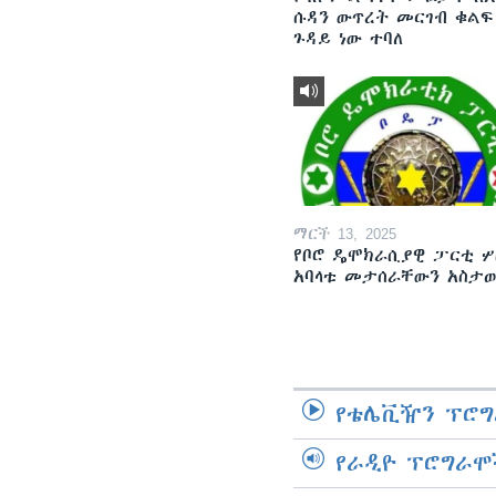
ሱዳን ውጥረት መርገብ ቁልፍ
ጉዳይ ነው ተባለ
ማርች 13, 2025
የቦሮ ዴሞክራሲያዊ ፓርቲ ሦ
አባላቱ መታሰራቸውን አስታ
የቴሌቪዥን ፕሮግ
የራዲዮ ፕሮግራሞ