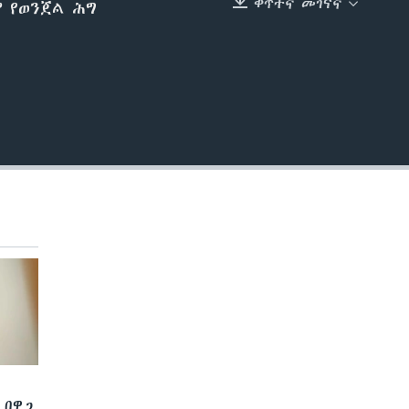
ቀጥተኛ መገናኛ
 የወንጀል ሕግ
EMBED
 በዋጋ