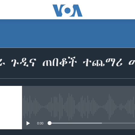
ረራ ጉዲና ጠበቆች ተጨማሪ
No media source currently avail
0:00