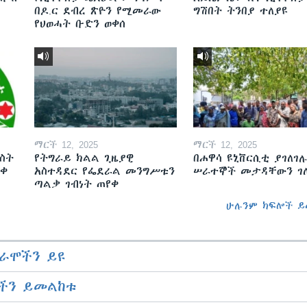
በዶ.ር ደብረ ጽዮን የሚመራው
ግሽበት ትንበያ ተለያዩ
የህወሓት ቡድን ወቀሰ
ማርች 12, 2025
ማርች 12, 2025
ስት
የትግራይ ክልል ጊዜያዊ
በሐዋሳ ዩኒቨርሲቲ ያገለገሉ
ወቀ
አስተዳደር የፌደራል መንግሥቱን
ሠራተኞች መታዳቸውን ገ
ጣልቃ ገብነት ጠየቀ
ሁሉንም ክፍሎች ይ
ራሞችን ይዩ
ችን ይመልከቱ