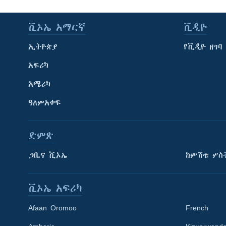
ቪኦኤ አማርኛ
ቪዲዮ
ኢትዮጵያ
የቪዲዮ ዘገባ
አፍሪካ
አሜሪካ
ዓለምአቀፍ
ድምጽ
ጋቢና ቪኦኤ
ከምሽቱ ሦስ
ቪኦኤ አፍሪካ
Afaan Oromoo
French