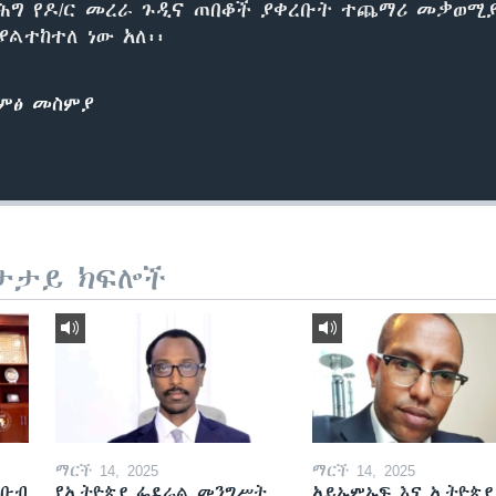
ሕግ የዶ/ር መረራ ጉዲና ጠበቆች ያቀረቡት ተጨማሪ መቃወሚያ
ያልተከተለ ነው አለ፡፡
ድምፅ መስምያ
ታታይ ክፍሎች
ማርች 14, 2025
ማርች 14, 2025
ደቡብ
የኢትዮጵያ ፌደራል መንግሥት
አይኤምኤፍ እና ኢትዮጵያ