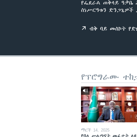
የፌደራል ጠቅላይ ዓቃቤ 
ስነሥርዓቱን ድንጋጌዎች 
ብቅ ባይ መስኮት የ
የፕሮግራሙ ተከ
ማርች 14, 2025
የባለ ሥልጣናት መፈታት ለ