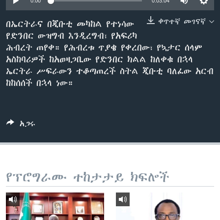
0:00
0:03:04
ቀጥተኛ መገናኛ
በኤርትራና በጂቡቲ መካከል የተነሳው
የድንበር ውዝግብ እንዲረግብ፣ የአፍሪካ
ቋንቋዎች
ሕብረት ጠየቀ። የሕብረቱ ጥያቄ የቀረበው፣ የኳታር ሰላም
አስከባሪዎች ከአወዛጋቢው የድንበር ክልል ከለቀቁ በኋላ
ኤርትራ ሥፍራውን ተቆጣጠረች ስትል ጂቡቲ ባለፈው አርብ
ከከሰሰች በኋላ ነው።
አጋሩ
የፕሮግራሙ ተከታታይ ክፍሎች