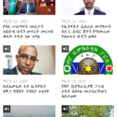
ማርች 14, 2025
ማርች 14, 2025
የባለ ሥልጣናት መፈታት
የኢትዮጵያ ፌደራል መንግሥት
ለደቡብ ሱዳን ውጥረት መርገብ
በዶ.ር ደብረ ጽዮን የሚመራው
ቁልፍ ጉዳይ ነው ተባለ
የህወሓት ቡድን ወቀሰ
ማርች 14, 2025
ማርች 13, 2025
አይኤምኤፍ እና ኢትዮጵያ
የቦሮ ዴሞክራሲያዊ ፓርቲ
በዋጋ ግሽበት ትንበያ ተለያዩ
ሦስት አባላቱ መታሰራቸውን
አስታወቀ