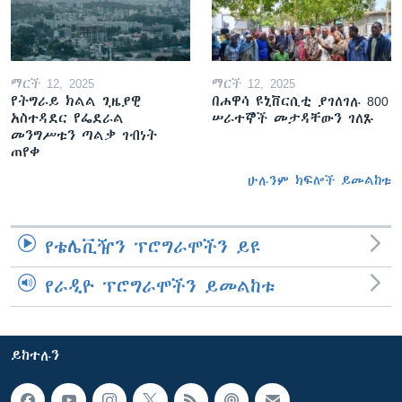
ማርች 12, 2025
ማርች 12, 2025
የትግራይ ክልል ጊዜያዊ
በሐዋሳ ዩኒቨርሲቲ ያገለገሉ 800
አስተዳደር የፌደራል
ሠራተኞች መታዳቸውን ገለጹ
መንግሥቱን ጣልቃ ገብነት
ጠየቀ
ሁሉንም ክፍሎች ይመልከቱ
የቴሌቪዥን ፕሮግራሞችን ይዩ
የራዲዮ ፕሮግራሞችን ይመልከቱ
ይከተሉን