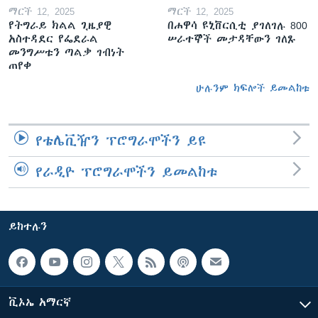
ማርች 12, 2025
ማርች 12, 2025
የትግራይ ክልል ጊዜያዊ
በሐዋሳ ዩኒቨርሲቲ ያገለገሉ 800
አስተዳደር የፌደራል
ሠራተኞች መታዳቸውን ገለጹ
መንግሥቱን ጣልቃ ገብነት
ጠየቀ
ሁሉንም ክፍሎች ይመልከቱ
የቴሌቪዥን ፕሮግራሞችን ይዩ
የራዲዮ ፕሮግራሞችን ይመልከቱ
ይከተሉን
ቪኦኤ አማርኛ