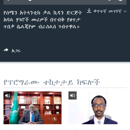
ቀጥተኛ መገናኛ
የሰሜን አትላንቲክ ቃል ኪዳን ድርጅት
አባል ሃገሮች መሪዎች በጥብቅ የፀጥታ
ቋንቋዎች
ጥበቃ ቤልጂየም ብራስልስ ገብተዋል።
አጋሩ
የፕሮግራሙ ተከታታይ ክፍሎች