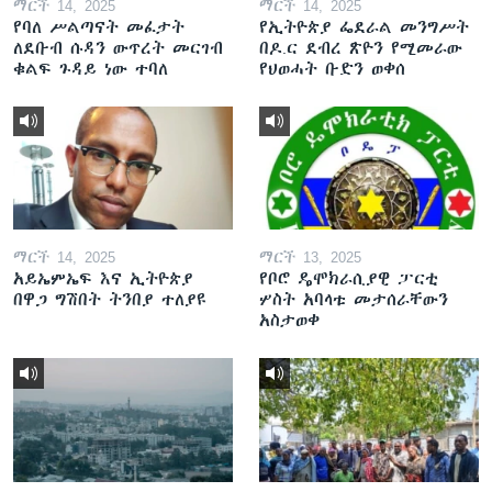
ማርች 14, 2025
ማርች 14, 2025
የባለ ሥልጣናት መፈታት
የኢትዮጵያ ፌደራል መንግሥት
ለደቡብ ሱዳን ውጥረት መርገብ
በዶ.ር ደብረ ጽዮን የሚመራው
ቁልፍ ጉዳይ ነው ተባለ
የህወሓት ቡድን ወቀሰ
ማርች 14, 2025
ማርች 13, 2025
አይኤምኤፍ እና ኢትዮጵያ
የቦሮ ዴሞክራሲያዊ ፓርቲ
በዋጋ ግሽበት ትንበያ ተለያዩ
ሦስት አባላቱ መታሰራቸውን
አስታወቀ