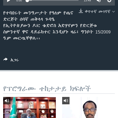
0:00
13:49
ቀጥተኛ መገናኛ
የተባበሩት መንግሥታት የዓለም የጤና
ድርጅት ሰባኛ ጠቅላላ ጉባዔ
ቋንቋዎች
የኢትዮጵያውን ዶ/ር ቴድሮስ አድሃኖምን የድርጅቱ
ስምንተኛ ዋና ዳይሬክተር እንዲሆኑ ዛሬ፤ ግንቦት 15/2009
ዓ.ም መርጧቸዋል፡፡
አጋሩ
የፕሮግራሙ ተከታታይ ክፍሎች