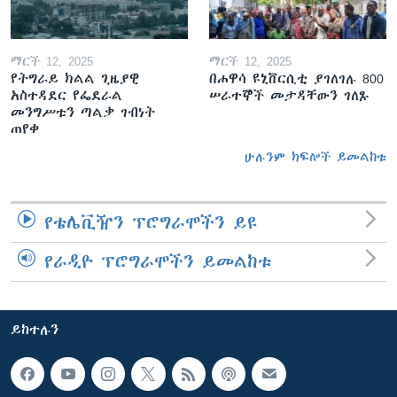
ማርች 12, 2025
ማርች 12, 2025
የትግራይ ክልል ጊዜያዊ
በሐዋሳ ዩኒቨርሲቲ ያገለገሉ 800
አስተዳደር የፌደራል
ሠራተኞች መታዳቸውን ገለጹ
መንግሥቱን ጣልቃ ገብነት
ጠየቀ
ሁሉንም ክፍሎች ይመልከቱ
የቴሌቪዥን ፕሮግራሞችን ይዩ
የራዲዮ ፕሮግራሞችን ይመልከቱ
ይከተሉን