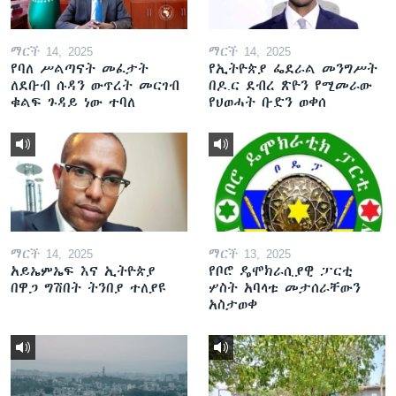
ማርች 14, 2025
ማርች 14, 2025
የባለ ሥልጣናት መፈታት
የኢትዮጵያ ፌደራል መንግሥት
ለደቡብ ሱዳን ውጥረት መርገብ
በዶ.ር ደብረ ጽዮን የሚመራው
ቁልፍ ጉዳይ ነው ተባለ
የህወሓት ቡድን ወቀሰ
ማርች 14, 2025
ማርች 13, 2025
አይኤምኤፍ እና ኢትዮጵያ
የቦሮ ዴሞክራሲያዊ ፓርቲ
በዋጋ ግሽበት ትንበያ ተለያዩ
ሦስት አባላቱ መታሰራቸውን
አስታወቀ