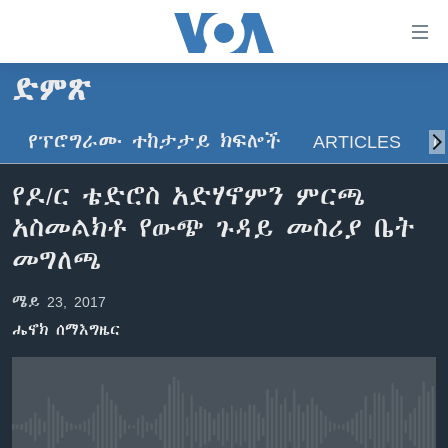
በቀላሉ
የመሥሪያ
ማገናኛዎች
ድምጽ
ዜና
ወደ
ዋናው
የፕሮግራሙ ተከታታይ ክፍሎች
ARTICLES
ስ
ኑሮ በጤንነት
ኢትዮጵያ
ይዘት
ጋቢና ቪኦኤ
እለፍ
አፍሪካ
የዶ/ር ቴድሮስ አድሃኖምን ምርጫ
ወደ
ከምሽቱ ሦስት ሰዓት የአማርኛ ዜና
ዓለምአቀፍ
አስመልክቶ የውጭ ጉዳይ መስሪያ ቤት
ዋናው
ቪዲዮ
ይዘት
አሜሪካ
መግለጫ
እለፍ
የፎቶ መድብሎች
መካከለኛው ምሥራቅ
ወደ
ሜይ 23, 2017
ክምችት
ዋናው
ሔኖክ ሰማእግዜር
ይዘት
እለፍ
Learning English
ይከተሉን
No media source currently available