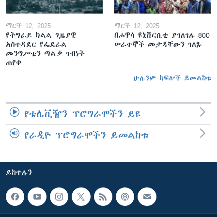
ማርች 12, 2025
ማርች 12, 2025
የትግራይ ክልል ጊዜያዊ
በሐዋሳ ዩኒቨርሲቲ ያገለገሉ 800
አስተዳደር የፌደራል
ሠራተኞች መታዳቸውን ገለጹ
መንግሥቱን ጣልቃ ገብነት
ጠየቀ
ሁሉንም ክፍሎች ይመልከቱ
የቴሌቪዥን ፕሮግራሞችን ይዩ
የራዲዮ ፕሮግራሞችን ይመልከቱ
ይከተሉን