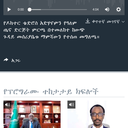
0:00
4:04
ቋንቋዎች
ቀጥተኛ መገናኛ
የዶክተር ቴድሮስ አድሃኖምን የዓለም
ጤና ድርጅት ምርጫ በተመለከተ ከውጭ
ጉዳይ መስሪያቤቱ ማምሻውን የተሰጠ መግለጫ።
አጋሩ
የፕሮግራሙ ተከታታይ ክፍሎች