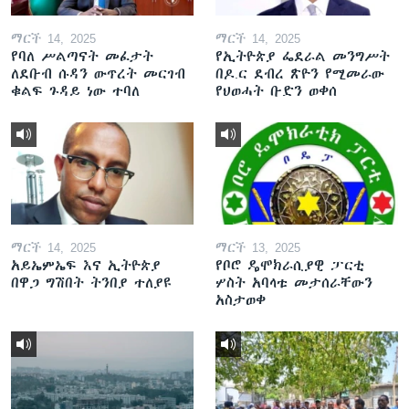
ማርች 14, 2025
ማርች 14, 2025
የባለ ሥልጣናት መፈታት
የኢትዮጵያ ፌደራል መንግሥት
ለደቡብ ሱዳን ውጥረት መርገብ
በዶ.ር ደብረ ጽዮን የሚመራው
ቁልፍ ጉዳይ ነው ተባለ
የህወሓት ቡድን ወቀሰ
ማርች 14, 2025
ማርች 13, 2025
አይኤምኤፍ እና ኢትዮጵያ
የቦሮ ዴሞክራሲያዊ ፓርቲ
በዋጋ ግሽበት ትንበያ ተለያዩ
ሦስት አባላቱ መታሰራቸውን
አስታወቀ