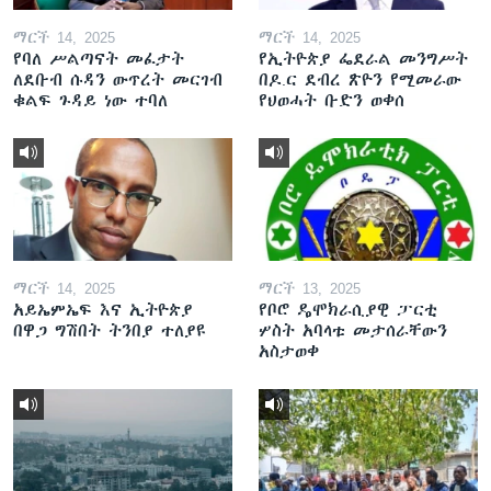
ማርች 14, 2025
ማርች 14, 2025
የባለ ሥልጣናት መፈታት
የኢትዮጵያ ፌደራል መንግሥት
ለደቡብ ሱዳን ውጥረት መርገብ
በዶ.ር ደብረ ጽዮን የሚመራው
ቁልፍ ጉዳይ ነው ተባለ
የህወሓት ቡድን ወቀሰ
ማርች 14, 2025
ማርች 13, 2025
አይኤምኤፍ እና ኢትዮጵያ
የቦሮ ዴሞክራሲያዊ ፓርቲ
በዋጋ ግሽበት ትንበያ ተለያዩ
ሦስት አባላቱ መታሰራቸውን
አስታወቀ