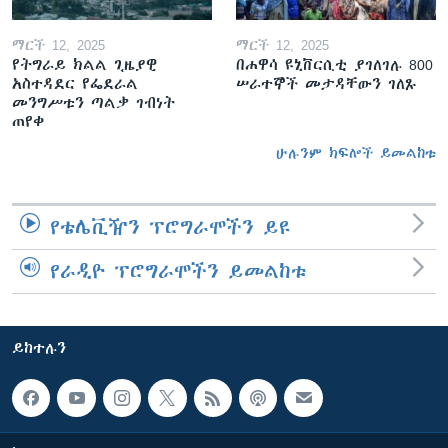
ማርች 12, 2025
ማርች 12, 2025
የትግራይ ክልል ጊዜያዊ
በሐዋሳ ዩኒቨርሲቲ ያገለገሉ 800
አስተዳደር የፌደራል
ሠራተኞች መታዳቸውን ገለጹ
መንግሥቱን ጣልቃ ገብነት
ጠየቀ
ሁሉንም ክፍሎች ይመልከቱ
የቴሌቪዥን ፕሮግራሞችን ይዩ
የራዲዮ ፕሮግራሞችን ይመልከቱ
ይከተሉን