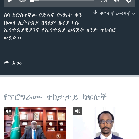
0:00
6:34
ቀጥተኛ መገናኛ
ሰባ ስድስተኛው የድልና የነፃነት ቀን
በመላ ኢትዮጵያ በዓለም ዙሪያ ባሉ
ቋንቋዎች
ኢትዮጵያዊያንና የኢትዮጵያ ወዳጆች ዘንድ ተከብሮ
ውሏል፡፡
አጋሩ
የፕሮግራሙ ተከታታይ ክፍሎች