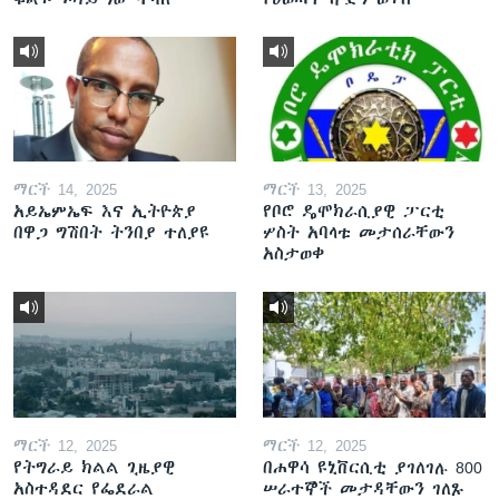
ማርች 14, 2025
ማርች 13, 2025
አይኤምኤፍ እና ኢትዮጵያ
የቦሮ ዴሞክራሲያዊ ፓርቲ
በዋጋ ግሽበት ትንበያ ተለያዩ
ሦስት አባላቱ መታሰራቸውን
አስታወቀ
ማርች 12, 2025
ማርች 12, 2025
የትግራይ ክልል ጊዜያዊ
በሐዋሳ ዩኒቨርሲቲ ያገለገሉ 800
አስተዳደር የፌደራል
ሠራተኞች መታዳቸውን ገለጹ