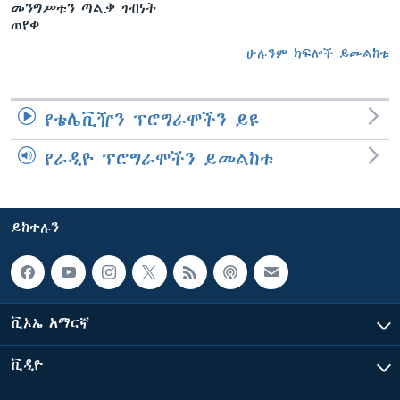
መንግሥቱን ጣልቃ ገብነት
ጠየቀ
ሁሉንም ክፍሎች ይመልከቱ
የቴሌቪዥን ፕሮግራሞችን ይዩ
የራዲዮ ፕሮግራሞችን ይመልከቱ
ይከተሉን
ቪኦኤ አማርኛ
ቪዲዮ