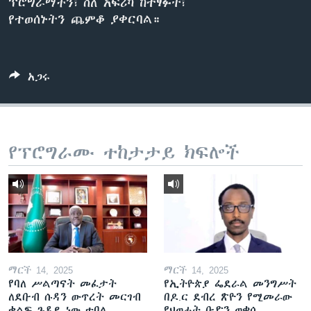
ፕሮግራማችን፣ ስለ አፍሪካ ከተፃፉት፣
የተወሰኑትን ጨምቆ ያቀርባል።
ቋንቋዎች
አጋሩ
የፕሮግራሙ ተከታታይ ክፍሎች
ማርች 14, 2025
ማርች 14, 2025
የባለ ሥልጣናት መፈታት
የኢትዮጵያ ፌደራል መንግሥት
ለደቡብ ሱዳን ውጥረት መርገብ
በዶ.ር ደብረ ጽዮን የሚመራው
ቁልፍ ጉዳይ ነው ተባለ
የህወሓት ቡድን ወቀሰ