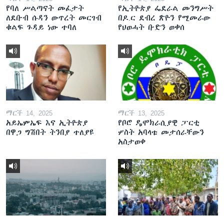
የባለ ሥልጣናት መፈታት
የኢትዮጵያ ፌደራል መንግሥት
ለደቡብ ሱዳን ውጥረት መርገብ
በዶ.ር ደብረ ጽዮን የሚመራው
ቁልፍ ጉዳይ ነው ተባለ
የህወሓት ቡድን ወቀሰ
ማርች 14, 2025
ማርች 13, 2025
አይኤምኤፍ እና ኢትዮጵያ
የቦሮ ዴሞክራሲያዊ ፓርቲ
በዋጋ ግሽበት ትንበያ ተለያዩ
ሦስት አባላቱ መታሰራቸውን
አስታወቀ