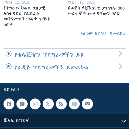
ማርች 12, 2025
ማርች 12, 2025
የትግራይ ክልል ጊዜያዊ
በሐዋሳ ዩኒቨርሲቲ ያገለገሉ 800
አስተዳደር የፌደራል
ሠራተኞች መታዳቸውን ገለጹ
መንግሥቱን ጣልቃ ገብነት
ጠየቀ
ሁሉንም ክፍሎች ይመልከቱ
የቴሌቪዥን ፕሮግራሞችን ይዩ
የራዲዮ ፕሮግራሞችን ይመልከቱ
ይከተሉን
ቪኦኤ አማርኛ