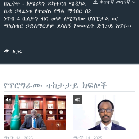
ቀጥተኛ መገናኛ
በኢትዮ - አሜሪካን ዶክተርስ ሜዲካል
ሲቲ ኃላፊነቱ የተወሰነ የግል ማኅበር በ2
ነጥብ 4 ቢሊዮን ብር ወጭ ለሚገነባው ሆስፒታል ጠ/
ቋንቋዎች
ሚኒስቴር ኃይለማርያም ደሳለኝ የመሠረት ድንጋይ አኖሩ፡፡
አጋሩ
የፕሮግራሙ ተከታታይ ክፍሎች
ማርች 14, 2025
ማርች 14, 2025