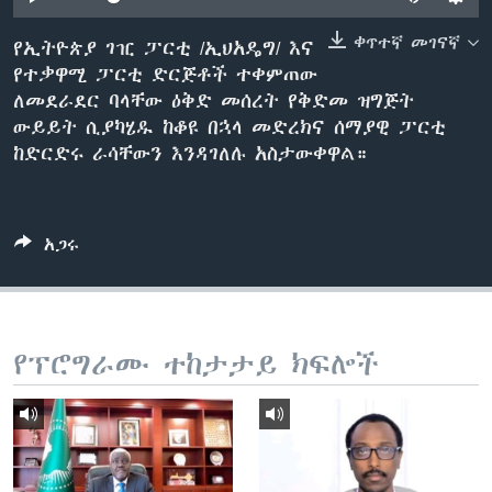
ቀጥተኛ መገናኛ
የኢትዮጵያ ገዢ ፓርቲ /ኢህአዴግ/ እና
የተቃዋሚ ፓርቲ ድርጅቶች ተቀምጠው
ቋንቋዎች
ለመደራደር ባላቸው ዕቅድ መሰረት የቅድመ ዝግጅት
ውይይት ሲያካሄዱ ከቆዩ በኋላ መድረክና ሰማያዊ ፓርቲ
ከድርድሩ ራሳቸውን እንዳገለሉ አስታውቀዋል።
አጋሩ
የፕሮግራሙ ተከታታይ ክፍሎች