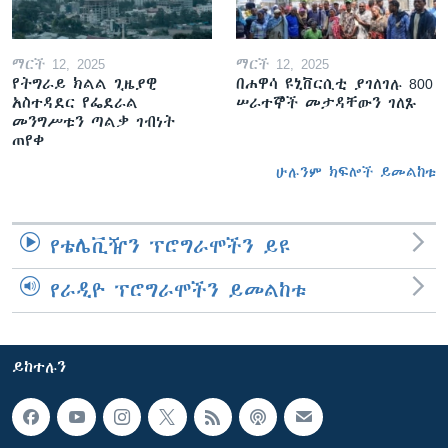
ማርች 12, 2025
ማርች 12, 2025
የትግራይ ክልል ጊዜያዊ
በሐዋሳ ዩኒቨርሲቲ ያገለገሉ 800
አስተዳደር የፌደራል
ሠራተኞች መታዳቸውን ገለጹ
መንግሥቱን ጣልቃ ገብነት
ጠየቀ
ሁሉንም ክፍሎች ይመልከቱ
የቴሌቪዥን ፕሮግራሞችን ይዩ
የራዲዮ ፕሮግራሞችን ይመልከቱ
ይከተሉን