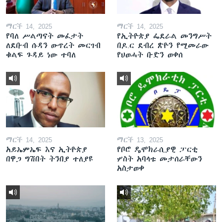
ማርች 14, 2025
ማርች 14, 2025
የባለ ሥልጣናት መፈታት
የኢትዮጵያ ፌደራል መንግሥት
ለደቡብ ሱዳን ውጥረት መርገብ
በዶ.ር ደብረ ጽዮን የሚመራው
ቁልፍ ጉዳይ ነው ተባለ
የህወሓት ቡድን ወቀሰ
ማርች 14, 2025
ማርች 13, 2025
አይኤምኤፍ እና ኢትዮጵያ
የቦሮ ዴሞክራሲያዊ ፓርቲ
በዋጋ ግሽበት ትንበያ ተለያዩ
ሦስት አባላቱ መታሰራቸውን
አስታወቀ