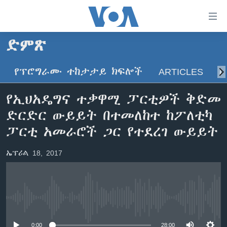
በቀላሉ
የመሥሪያ
ማገናኛዎች
ድምጽ
ዜና
ወደ
ዋናው
የፕሮግራሙ ተከታታይ ክፍሎች
ARTICLES
ስ
ኑሮ በጤንነት
ኢትዮጵያ
ይዘት
ጋቢና ቪኦኤ
እለፍ
አፍሪካ
የኢህአዴግና ተቃዋሚ ፓርቲዎች ቅድመ
ወደ
ከምሽቱ ሦስት ሰዓት የአማርኛ ዜና
ዓለምአቀፍ
ድርድር ውይይት በተመለከተ ከፖለቲካ
ዋናው
ቪዲዮ
ይዘት
አሜሪካ
ፓርቲ አመራሮች ጋር የተደረገ ውይይት
እለፍ
የፎቶ መድብሎች
መካከለኛው ምሥራቅ
ወደ
ኤፕሪል 18, 2017
ክምችት
ዋናው
ይዘት
እለፍ
Learning English
No media source currently available
ይከተሉን
0:00
28:00