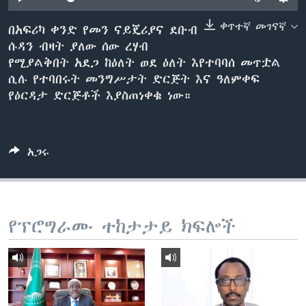
ቀጥተኛ መገናኛ
በአፍሪካ ቀንድ የመን ናይጄሪያና ደቡብ
ሱዳን ብዛት ያለው ሰው ረሃብ
ቋንቋዎች
የሚያልቅበት አደጋ ከዕለት ወደ ዕለት እየተባባሰ መጥቷል
ሲሉ የተባበሩት መንግሥታት ድርጅት እና ዓለምቀፍ
የዕርዳታ ድርጅቶች እያስጠነቀቁ ነው።
አጋሩ
የፕሮግራሙ ተከታታይ ክፍሎች