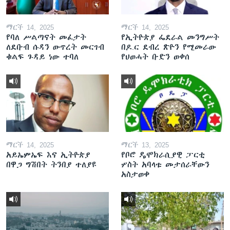
ማርች 14, 2025
ማርች 14, 2025
የባለ ሥልጣናት መፈታት
የኢትዮጵያ ፌደራል መንግሥት
ለደቡብ ሱዳን ውጥረት መርገብ
በዶ.ር ደብረ ጽዮን የሚመራው
ቁልፍ ጉዳይ ነው ተባለ
የህወሓት ቡድን ወቀሰ
ማርች 14, 2025
ማርች 13, 2025
አይኤምኤፍ እና ኢትዮጵያ
የቦሮ ዴሞክራሲያዊ ፓርቲ
በዋጋ ግሽበት ትንበያ ተለያዩ
ሦስት አባላቱ መታሰራቸውን
አስታወቀ