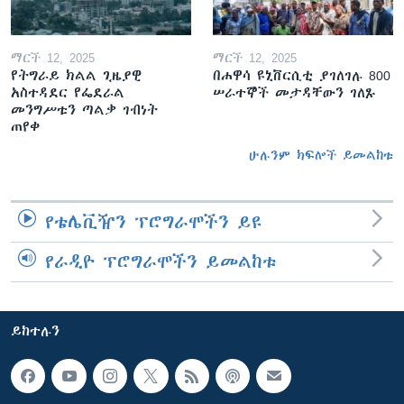
ማርች 12, 2025
ማርች 12, 2025
የትግራይ ክልል ጊዜያዊ
በሐዋሳ ዩኒቨርሲቲ ያገለገሉ 800
አስተዳደር የፌደራል
ሠራተኞች መታዳቸውን ገለጹ
መንግሥቱን ጣልቃ ገብነት
ጠየቀ
ሁሉንም ክፍሎች ይመልከቱ
የቴሌቪዥን ፕሮግራሞችን ይዩ
የራዲዮ ፕሮግራሞችን ይመልከቱ
ይከተሉን