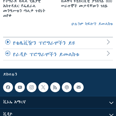
የትግራይ ክልል ጊዜያዊ
በሐዋሳ ዩኒቨርሲቲ ያገለገሉ 800
አስተዳደር የፌደራል
ሠራተኞች መታዳቸውን ገለጹ
መንግሥቱን ጣልቃ ገብነት
ጠየቀ
ሁሉንም ክፍሎች ይመልከቱ
የቴሌቪዥን ፕሮግራሞችን ይዩ
የራዲዮ ፕሮግራሞችን ይመልከቱ
ይከተሉን
ቪኦኤ አማርኛ
ቪዲዮ