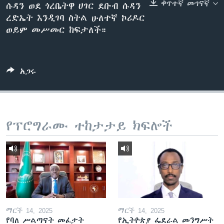
ቀጥተኛ መገናኛ
ሱዳን ወደ ጎረቤትዋ ሀገር ደቡብ ሱዳን
ረድኤት እንዲገባ ስትል ሁለተኛ ኮሪዶር
ወይም መሥመር ከፍታለች።
ቋንቋዎች
አጋሩ
የፕሮግራሙ ተከታታይ ክፍሎች
ማርች 14, 2025
ማርች 14, 2025
የባለ ሥልጣናት መፈታት
የኢትዮጵያ ፌደራል መንግሥት