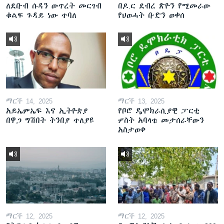
ለደቡብ ሱዳን ውጥረት መርገብ
በዶ.ር ደብረ ጽዮን የሚመራው
ቁልፍ ጉዳይ ነው ተባለ
የህወሓት ቡድን ወቀሰ
ማርች 14, 2025
ማርች 13, 2025
አይኤምኤፍ እና ኢትዮጵያ
የቦሮ ዴሞክራሲያዊ ፓርቲ
በዋጋ ግሽበት ትንበያ ተለያዩ
ሦስት አባላቱ መታሰራቸውን
አስታወቀ
ማርች 12, 2025
ማርች 12, 2025