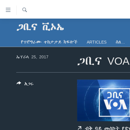
በቀላሉ
የመሥሪያ
ማገናኛዎች
ፈልግ
ጋቢና ቪኦኤ
ዜና
ወደ
ኑሮ በጤንነት
ኢትዮጵያ
ዋናው
የፕሮግራሙ ተከታታይ ክፍሎች
ARTICLES
ስለ…
ይዘት
ጋቢና ቪኦኤ
አፍሪካ
እለፍ
ኤፕሪል 25, 2017
ጋቢና VOA
ከምሽቱ ሦስት ሰዓት የአማርኛ ዜና
ዓለምአቀፍ
ወደ
ዋናው
ቪዲዮ
አሜሪካ
ይዘት
የፎቶ መድብሎች
መካከለኛው ምሥራቅ
እለፍ
አጋሩ
ወደ
ክምችት
ዋናው
ይዘት
እለፍ
ብቅ ባይ መስኮት የ