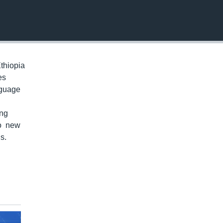
EMBED
thiopia
es
nguage
ung
to new
s.