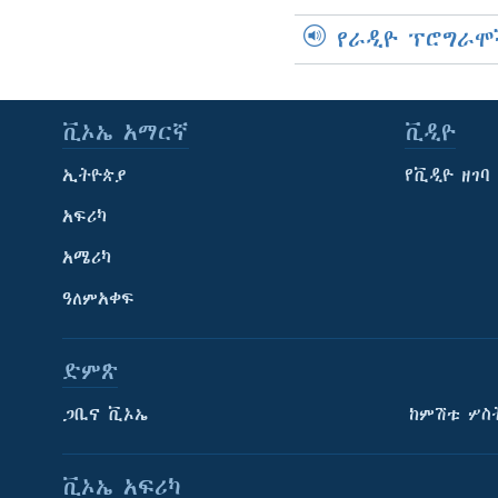
የራዲዮ ፕሮግራሞ
ቪኦኤ አማርኛ
ቪዲዮ
ኢትዮጵያ
የቪዲዮ ዘገባ
አፍሪካ
አሜሪካ
ዓለምአቀፍ
ድምጽ
ጋቢና ቪኦኤ
ከምሽቱ ሦስ
ቪኦኤ አፍሪካ