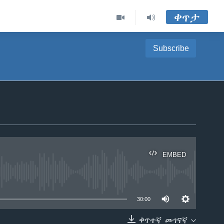
ቀጥታ
Subscribe
EMBED
able
30:00
ቀጥተኛ መገናኛ