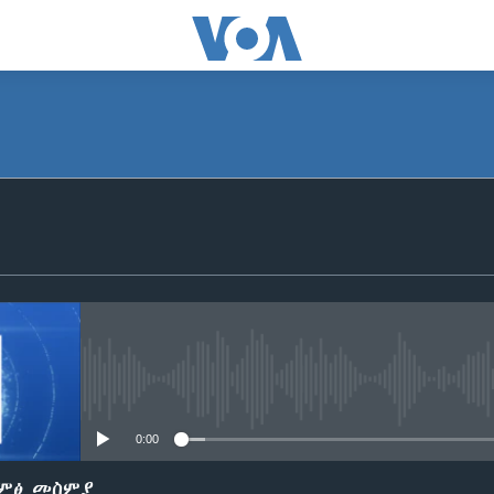
SUBSCRIBE
ይድረሰኝ / ይላክልኝ
No media source currently avail
0:00
ድምፅ መስምያ