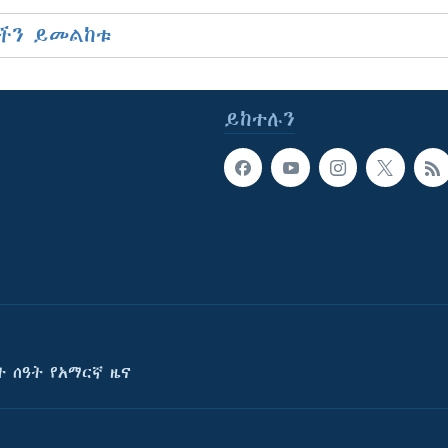
ችን ይመልከቱ
ይከተሉን
ት ሰዓት የአማርኛ ዜና