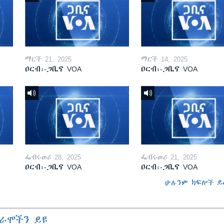
ማርች 21, 2025
ማርች 14, 2025
ዐርብ፡-ጋቢና VOA
ዐርብ፡-ጋቢና VOA
ፌብሩወሪ 28, 2025
ፌብሩወሪ 21, 2025
ዐርብ፡-ጋቢና VOA
ዐርብ፡-ጋቢና VOA
ሁሉንም ክፍሎች ይ
ራሞችን ይዩ