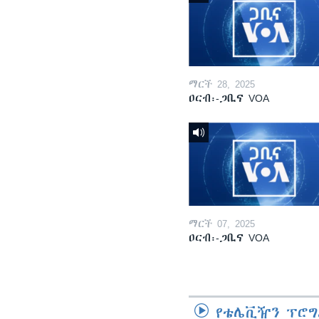
ማርች 28, 2025
ዐርብ፡-ጋቢና VOA
ማርች 07, 2025
ዐርብ፡-ጋቢና VOA
የቴሌቪዥን ፕሮግ