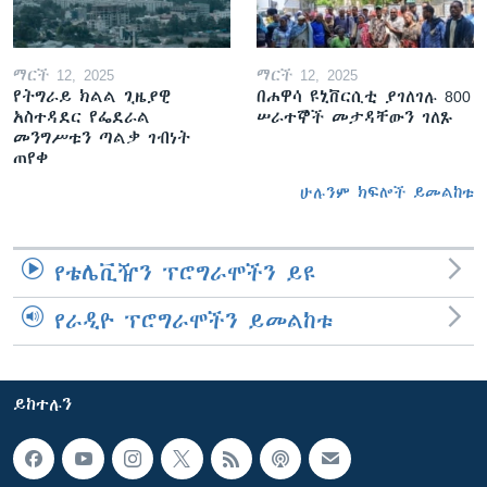
ማርች 12, 2025
ማርች 12, 2025
የትግራይ ክልል ጊዜያዊ
በሐዋሳ ዩኒቨርሲቲ ያገለገሉ 800
አስተዳደር የፌደራል
ሠራተኞች መታዳቸውን ገለጹ
መንግሥቱን ጣልቃ ገብነት
ጠየቀ
ሁሉንም ክፍሎች ይመልከቱ
የቴሌቪዥን ፕሮግራሞችን ይዩ
የራዲዮ ፕሮግራሞችን ይመልከቱ
ይከተሉን