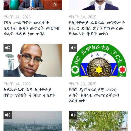
ማርች 14, 2025
ማርች 14, 2025
የባለ ሥልጣናት መፈታት
የኢትዮጵያ ፌደራል መንግሥት
ለደቡብ ሱዳን ውጥረት መርገብ
በዶ.ር ደብረ ጽዮን የሚመራው
ቁልፍ ጉዳይ ነው ተባለ
የህወሓት ቡድን ወቀሰ
ማርች 14, 2025
ማርች 13, 2025
አይኤምኤፍ እና ኢትዮጵያ
የቦሮ ዴሞክራሲያዊ ፓርቲ
በዋጋ ግሽበት ትንበያ ተለያዩ
ሦስት አባላቱ መታሰራቸውን
አስታወቀ