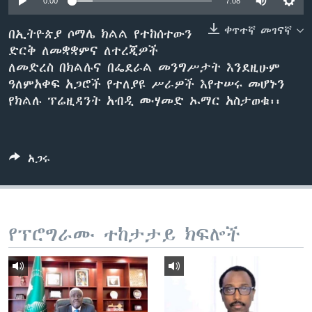
0:00
7:08
ቀጥተኛ መገናኛ
በኢትዮጵያ ሶማሌ ክልል የተከሰተውን
ድርቅ ለመቋቋምና ለተረጂዎች
ቋንቋዎች
ለመድረስ በክልሉና በፌደራል መንግሥታት እንደዚሁም
ዓለምአቀፍ አጋሮች የተለያዩ ሥራዎች እየተሠሩ መሆኑን
የክልሉ ፕሬዚዳንት አብዲ ሙሃመድ ኡማር አስታወቁ፡፡
አጋሩ
የፕሮግራሙ ተከታታይ ክፍሎች