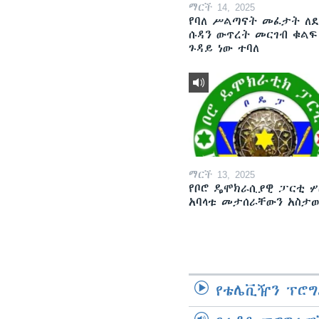
ማርች 14, 2025
የባለ ሥልጣናት መፈታት ለ
ሱዳን ውጥረት መርገብ ቁልፍ
ጉዳይ ነው ተባለ
ማርች 13, 2025
የቦሮ ዴሞክራሲያዊ ፓርቲ ሦ
አባላቱ መታሰራቸውን አስታ
የቴሌቪዥን ፕሮግ