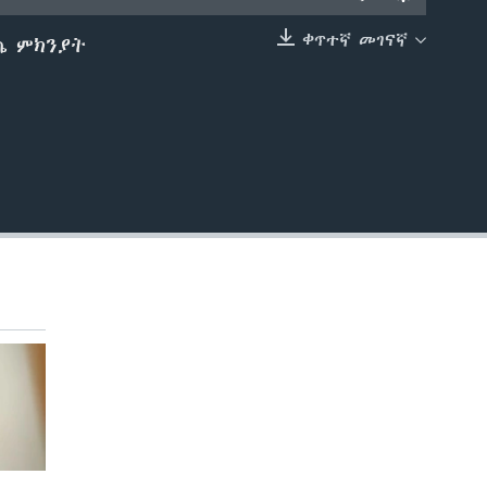
ቀጥተኛ መገናኛ
ጨ ምክንያት
EMBED