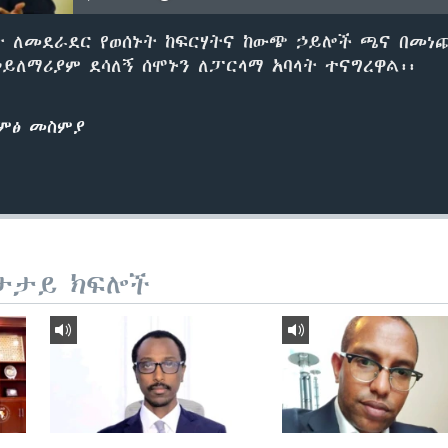
 ለመደራደር የወሰኑት ከፍርሃትና ከውጭ ኃይሎች ጫና በመነ
ኃይለማሪያም ደሳለኝ ሰሞኑን ለፓርላማ አባላት ተናግረዋል፡፡
ድምፅ መስምያ
ታታይ ክፍሎች