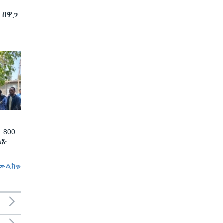
 በዋጋ
 800
ለጹ
መልከቱ