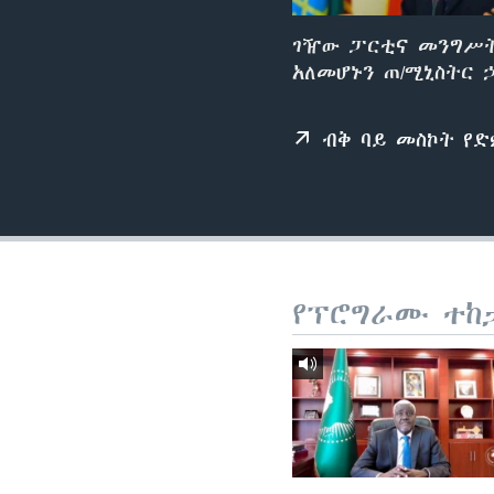
ገዥው ፓርቲና መንግሥት
አለመሆኑን ጠ/ሚኒስትር 
ብቅ ባይ መስኮት የ
የፕሮግራሙ ተከ