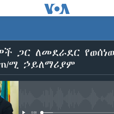
ዎች ጋር ለመደራደር የወሰነ
 ጠ/ሚ ኃይለማሪያም
No media source currently avail
0:00