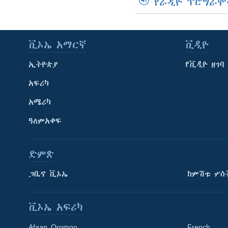
የራዲዮ ፕሮግራሞ
ቪኦኤ አማርኛ
ቪዲዮ
ኢትዮጵያ
የቪዲዮ ዘገባ
አፍሪካ
አሜሪካ
ዓለምአቀፍ
ድምጽ
ጋቢና ቪኦኤ
ከምሽቱ ሦስ
ቪኦኤ አፍሪካ
Afaan Oromoo
French