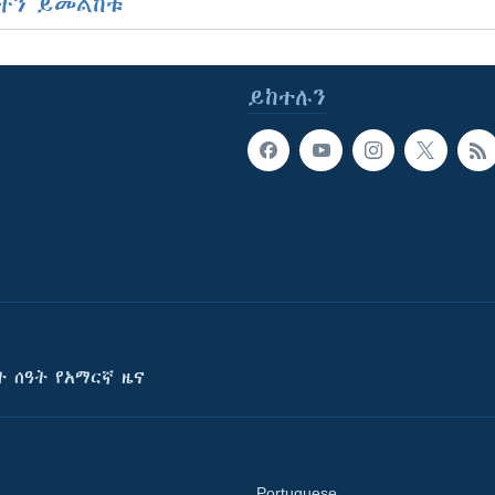
ችን ይመልከቱ
ይከተሉን
ት ሰዓት የአማርኛ ዜና
Portuguese