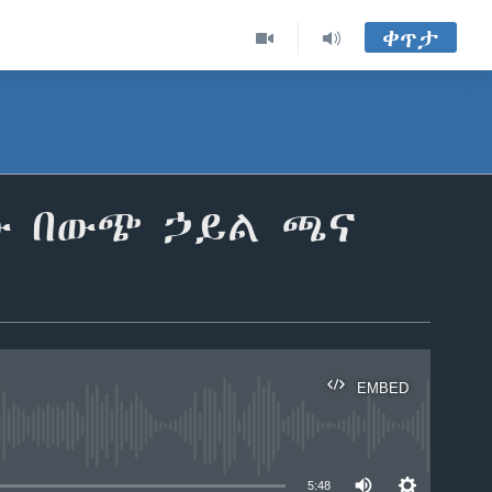
ቀጥታ
ው በውጭ ኃይል ጫና
EMBED
able
5:48