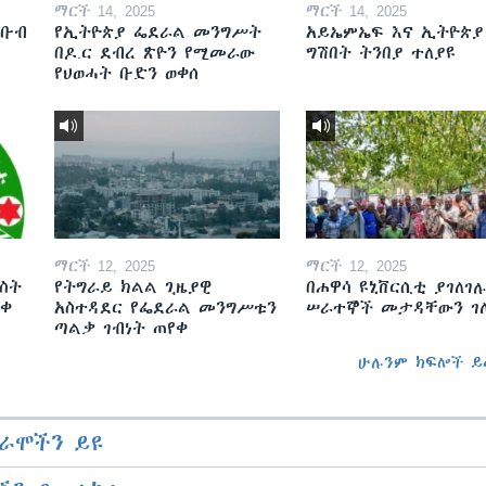
ማርች 14, 2025
ማርች 14, 2025
ደቡብ
የኢትዮጵያ ፌደራል መንግሥት
አይኤምኤፍ እና ኢትዮጵያ
በዶ.ር ደብረ ጽዮን የሚመራው
ግሽበት ትንበያ ተለያዩ
የህወሓት ቡድን ወቀሰ
ማርች 12, 2025
ማርች 12, 2025
ስት
የትግራይ ክልል ጊዜያዊ
በሐዋሳ ዩኒቨርሲቲ ያገለገሉ
ወቀ
አስተዳደር የፌደራል መንግሥቱን
ሠራተኞች መታዳቸውን ገ
ጣልቃ ገብነት ጠየቀ
ሁሉንም ክፍሎች ይ
ራሞችን ይዩ