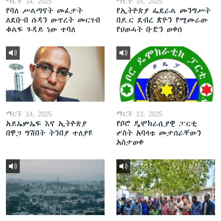
ማርች 14, 2025
ማርች 14, 2025
የባለ ሥልጣናት መፈታት
የኢትዮጵያ ፌደራል መንግሥት
ለደቡብ ሱዳን ውጥረት መርገብ
በዶ.ር ደብረ ጽዮን የሚመራው
ቁልፍ ጉዳይ ነው ተባለ
የህወሓት ቡድን ወቀሰ
ማርች 14, 2025
ማርች 13, 2025
አይኤምኤፍ እና ኢትዮጵያ
የቦሮ ዴሞክራሲያዊ ፓርቲ
በዋጋ ግሽበት ትንበያ ተለያዩ
ሦስት አባላቱ መታሰራቸውን
አስታወቀ