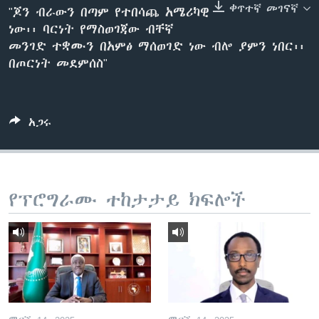
ቀጥተኛ መገናኛ
"ጆን ብራውን በጣም የተበሳጨ አሜሪካዊ
ነው፡፡ ባርነት የማስወገጃው ብቸኛ
መንገድ ተቋሙን በአምፅ ማሰወገድ ነው ብሎ ያምን ነበር፡፡
ቋንቋዎች
በጦርነት መደምሰስ"
አጋሩ
የፕሮግራሙ ተከታታይ ክፍሎች