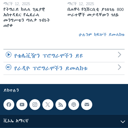
ማርች 12, 2025
ማርች 12, 2025
የትግራይ ክልል ጊዜያዊ
በሐዋሳ ዩኒቨርሲቲ ያገለገሉ 800
አስተዳደር የፌደራል
ሠራተኞች መታዳቸውን ገለጹ
መንግሥቱን ጣልቃ ገብነት
ጠየቀ
ሁሉንም ክፍሎች ይመልከቱ
የቴሌቪዥን ፕሮግራሞችን ይዩ
የራዲዮ ፕሮግራሞችን ይመልከቱ
ይከተሉን
ቪኦኤ አማርኛ