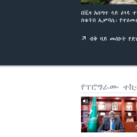
በቪዛ አሰጣጥ ላይ ዕገዳ 
ስቴትስ ኢምባሲ፣ የተለመ
ብቅ ባይ መስኮት የ
የፕሮግራሙ ተከ