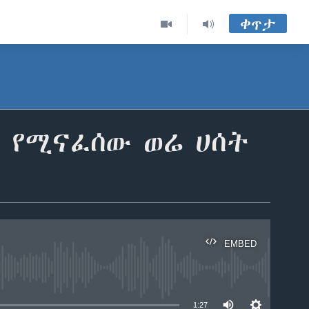
ቀጥታ
ል የሚናፈሰው ወሬ ሀሰት
EMBED
able
1:27