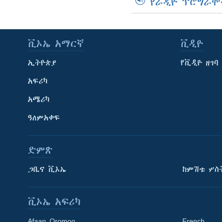
የራዲዮ ፕሮግራሞ
ቪኦኤ አማርኛ
ቪዲዮ
ኢትዮጵያ
የቪዲዮ ዘገባ
አፍሪካ
አሜሪካ
ዓለምአቀፍ
ድምጽ
ጋቢና ቪኦኤ
ከምሽቱ ሦስ
ቪኦኤ አፍሪካ
Afaan Oromoo
French