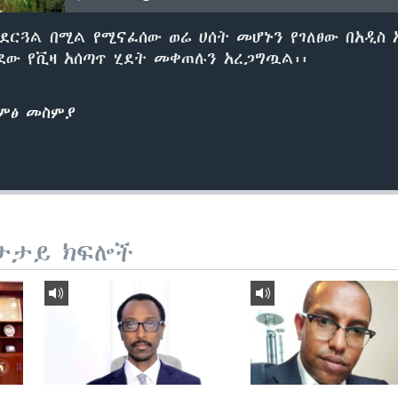
ተደርጓል በሚል የሚናፈሰው ወሬ ሀሰት መሆኑን የገለፀው በአዲስ 
ደው የቪዛ አሰጣጥ ሂደት መቀጠሉን አረጋግጧል፡፡
ድምፅ መስምያ
ታታይ ክፍሎች