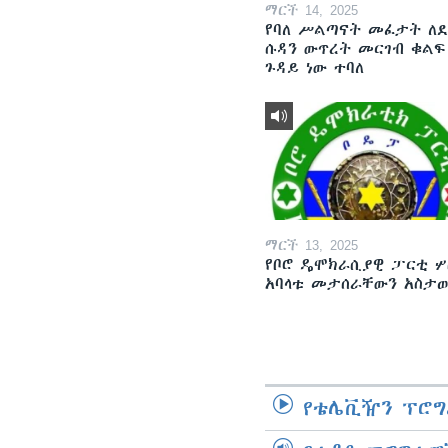
ማርች 14, 2025
የባለ ሥልጣናት መፈታት ለ
ሱዳን ውጥረት መርገብ ቁልፍ
ጉዳይ ነው ተባለ
ማርች 13, 2025
የቦሮ ዴሞክራሲያዊ ፓርቲ ሦ
አባላቱ መታሰራቸውን አስታ
የቴሌቪዥን ፕሮግ