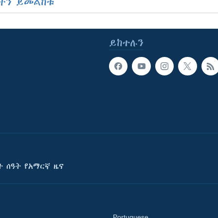
ችን ይመልከቱ
ይከተሉን
ት ሰዓት የአማርኛ ዜና
Portuguese