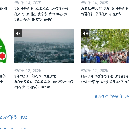
ማርች 14, 2025
ማርች 14, 2025
ደቡብ
የኢትዮጵያ ፌደራል መንግሥት
አይኤምኤፍ እና ኢትዮጵያ
በዶ.ር ደብረ ጽዮን የሚመራው
ግሽበት ትንበያ ተለያዩ
የህወሓት ቡድን ወቀሰ
ማርች 12, 2025
ማርች 12, 2025
ስት
የትግራይ ክልል ጊዜያዊ
በሐዋሳ ዩኒቨርሲቲ ያገለገሉ
ወቀ
አስተዳደር የፌደራል መንግሥቱን
ሠራተኞች መታዳቸውን ገ
ጣልቃ ገብነት ጠየቀ
ሁሉንም ክፍሎች ይ
ራሞችን ይዩ