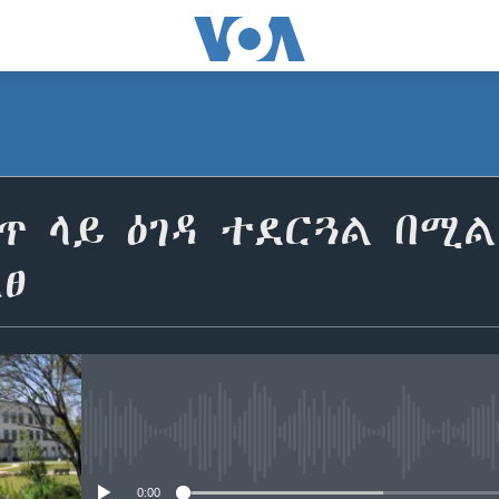
ጥ ላይ ዕገዳ ተደርጓል በሚ
ፀ
No media source currently avail
0:00