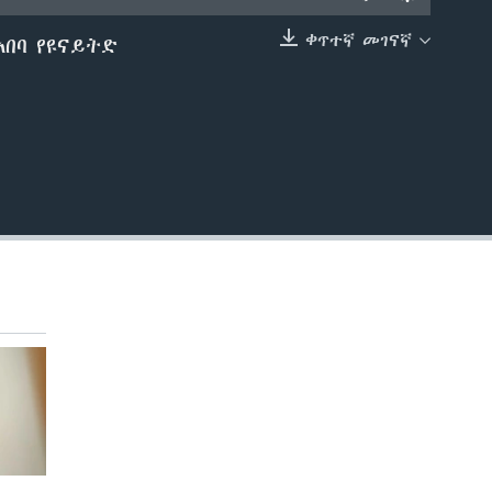
ቀጥተኛ መገናኛ
አበባ የዩናይትድ
EMBED