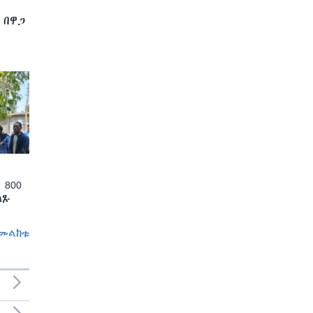
 በዋጋ
 800
ለጹ
መልከቱ