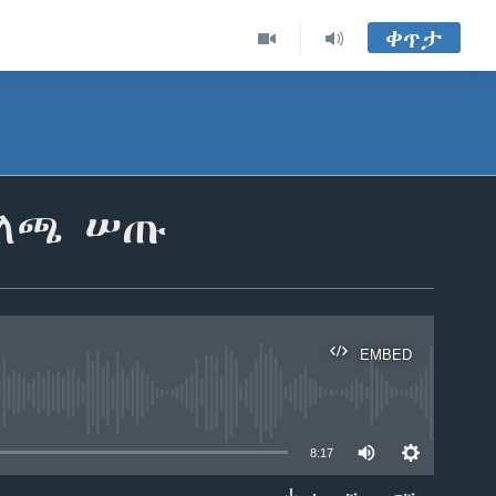
ቀጥታ
ግለጫ ሠጡ
EMBED
able
8:17