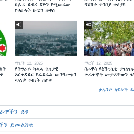
በዶ.ር ደብረ ጽዮን የሚመራው
ግሽበት ትንበያ ተለያዩ
የህወሓት ቡድን ወቀሰ
ማርች 12, 2025
ማርች 12, 2025
ስት
የትግራይ ክልል ጊዜያዊ
በሐዋሳ ዩኒቨርሲቲ ያገለገሉ
ወቀ
አስተዳደር የፌደራል መንግሥቱን
ሠራተኞች መታዳቸውን ገ
ጣልቃ ገብነት ጠየቀ
ሁሉንም ክፍሎች ይ
ራሞችን ይዩ
ችን ይመልከቱ