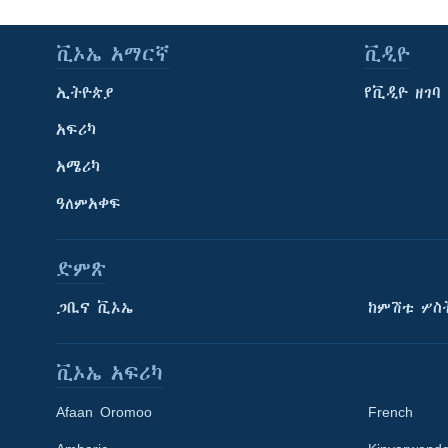
ቪኦኤ አማርኛ
ቪዲዮ
ኢትዮጵያ
የቪዲዮ ዘገባ
አፍሪካ
አሜሪካ
ዓለምአቀፍ
ድምጽ
ጋቢና ቪኦኤ
ከምሽቱ ሦስ
ቪኦኤ አፍሪካ
Afaan Oromoo
French