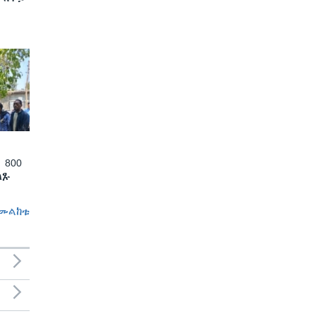
 800
ለጹ
መልከቱ