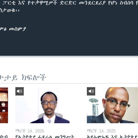
ፓርቲ እና የተቃዋሚዎች ድርድር መንደርደሪያ የሆነ ስብሰባ የካ
ስታወቁ፡፡
ድምፅ መስምያ
ታታይ ክፍሎች
ማርች 14, 2025
ማርች 14, 2025
ደቡብ
የኢትዮጵያ ፌደራል መንግሥት
አይኤምኤፍ እና ኢትዮጵያ