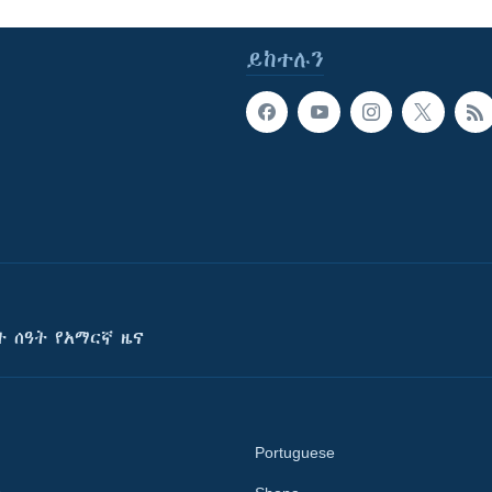
ይከተሉን
ት ሰዓት የአማርኛ ዜና
Portuguese