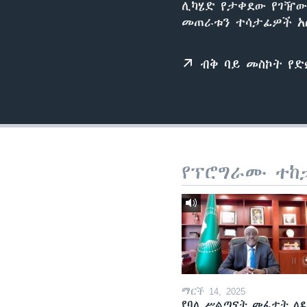
ሊካሄድ የታቀደው የገዥው 
መጠራቱን ተሳታፊዎች አ
ብቅ ባይ መስኮት የ
የፕሮግራሙ ተከ
ማርች 14, 2025
የባለ ሥልጣናት መፈታት ለ