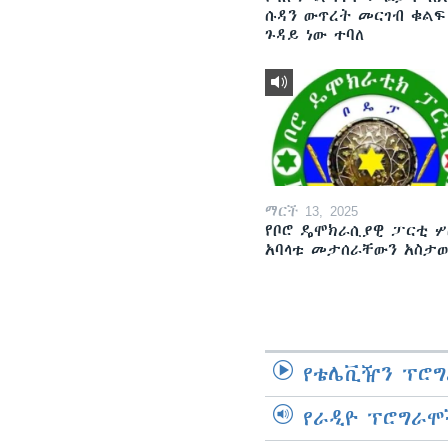
ሱዳን ውጥረት መርገብ ቁልፍ
ጉዳይ ነው ተባለ
ማርች 13, 2025
የቦሮ ዴሞክራሲያዊ ፓርቲ ሦ
አባላቱ መታሰራቸውን አስታ
የቴሌቪዥን ፕሮግ
የራዲዮ ፕሮግራሞ