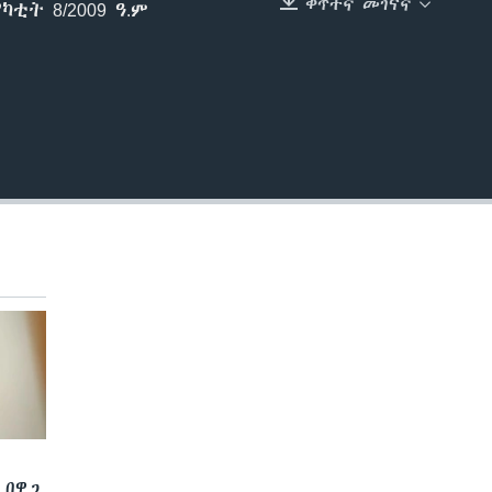
ቀጥተኛ መገናኛ
ቲት 8/2009 ዓ.ም
EMBED
 በዋጋ