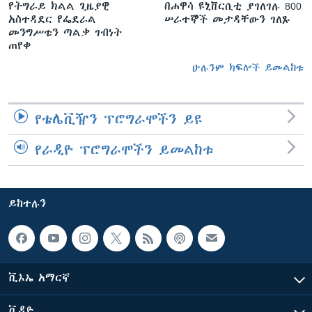
የትግራይ ክልል ጊዜያዊ
በሐዋሳ ዩኒቨርሲቲ ያገለገሉ 800
አስተዳደር የፌደራል
ሠራተኞች መታዳቸውን ገለጹ
መንግሥቱን ጣልቃ ገብነት
ጠየቀ
ሁሉንም ክፍሎች ይመልከቱ
የቴሌቪዥን ፕሮግራሞችን ይዩ
የራዲዮ ፕሮግራሞችን ይመልከቱ
ይከተሉን
ቪኦኤ አማርኛ
ቪዲዮ