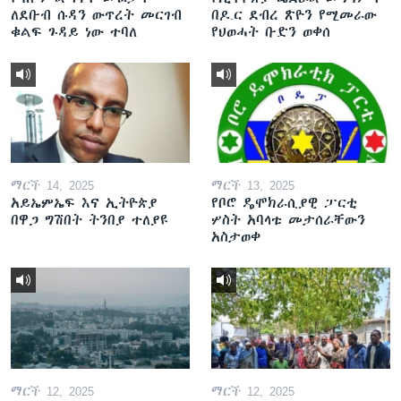
ለደቡብ ሱዳን ውጥረት መርገብ
በዶ.ር ደብረ ጽዮን የሚመራው
ቁልፍ ጉዳይ ነው ተባለ
የህወሓት ቡድን ወቀሰ
ማርች 14, 2025
ማርች 13, 2025
አይኤምኤፍ እና ኢትዮጵያ
የቦሮ ዴሞክራሲያዊ ፓርቲ
በዋጋ ግሽበት ትንበያ ተለያዩ
ሦስት አባላቱ መታሰራቸውን
አስታወቀ
ማርች 12, 2025
ማርች 12, 2025