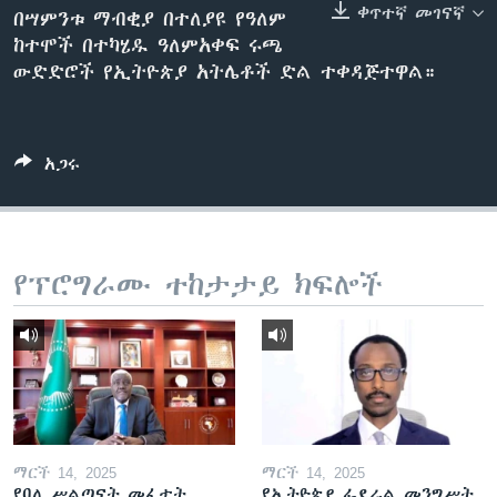
ቀጥተኛ መገናኛ
በሣምንቱ ማብቂያ በተለያዩ የዓለም
ከተሞች በተካሄዱ ዓለምአቀፍ ሩጫ
ውድድሮች የኢትዮጵያ አትሌቶች ድል ተቀዳጅተዋል።
ቋንቋዎች
አጋሩ
የፕሮግራሙ ተከታታይ ክፍሎች
ማርች 14, 2025
ማርች 14, 2025
የባለ ሥልጣናት መፈታት
የኢትዮጵያ ፌደራል መንግሥት