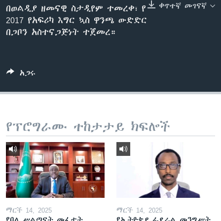
ቀጥተኛ መገናኛ
በወልዲያ ዘመናዊ ስታዲየም ተመረቀ፣ የ
2017 የአፍሪካ እግር ኳስ ዋንጫ ውድድር
በጋቦን አስተናጋጅነት ተጀመረ።
ቋንቋዎች
አጋሩ
የፕሮግራሙ ተከታታይ ክፍሎች
ማርች 14, 2025
ማርች 14, 2025
የባለ ሥልጣናት መፈታት
የኢትዮጵያ ፌደራል መንግሥት