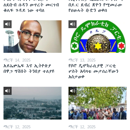
ለደቡብ ሱዳን ውጥረት መርገብ
በዶ.ር ደብረ ጽዮን የሚመራው
ቁልፍ ጉዳይ ነው ተባለ
የህወሓት ቡድን ወቀሰ
ማርች 14, 2025
ማርች 13, 2025
አይኤምኤፍ እና ኢትዮጵያ
የቦሮ ዴሞክራሲያዊ ፓርቲ
በዋጋ ግሽበት ትንበያ ተለያዩ
ሦስት አባላቱ መታሰራቸውን
አስታወቀ
ማርች 12, 2025
ማርች 12, 2025