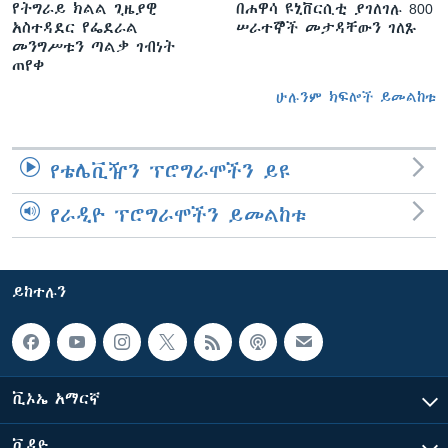
የትግራይ ክልል ጊዜያዊ
በሐዋሳ ዩኒቨርሲቲ ያገለገሉ 800
አስተዳደር የፌደራል
ሠራተኞች መታዳቸውን ገለጹ
መንግሥቱን ጣልቃ ገብነት
ጠየቀ
ሁሉንም ክፍሎች ይመልከቱ
የቴሌቪዥን ፕሮግራሞችን ይዩ
የራዲዮ ፕሮግራሞችን ይመልከቱ
ይከተሉን
ቪኦኤ አማርኛ
ቪዲዮ