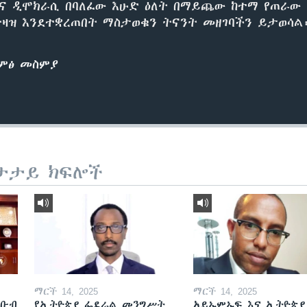
ትና ዲሞክራሲ በባለፈው እሁድ ዕለት በማይጨው ከተማ የጠራው 
ትዛዝ እንደተቋረጠበት ማስታወቁን ትናንት መዘገባችን ይታወሳል፡
ድምፅ መስምያ
ታታይ ክፍሎች
ማርች 14, 2025
ማርች 14, 2025
ደቡብ
የኢትዮጵያ ፌደራል መንግሥት
አይኤምኤፍ እና ኢትዮጵያ