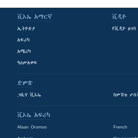
ቪኦኤ አማርኛ
ቪዲዮ
ኢትዮጵያ
የቪዲዮ ዘገባ
አፍሪካ
አሜሪካ
ዓለምአቀፍ
ድምጽ
ጋቢና ቪኦኤ
ከምሽቱ ሦስ
ቪኦኤ አፍሪካ
Afaan Oromoo
French