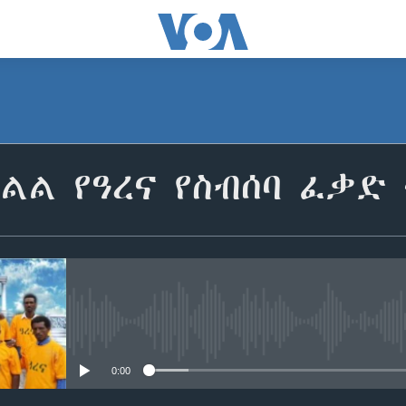
ልል የዓረና የስብሰባ ፈቃድ
No media source currently avail
0:00