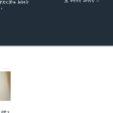
ቀጥተኛ መገናኛ
የድርጅቱ አባላት
EMBED
፡
 በዋጋ