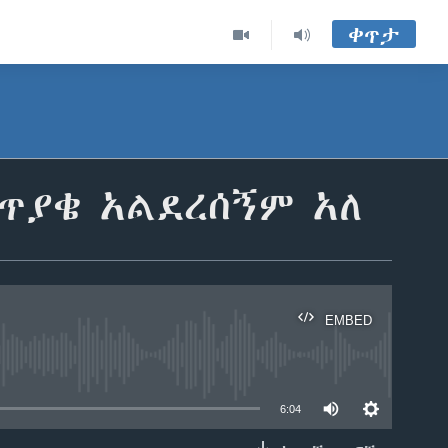
ቀጥታ
 ጥያቄ አልደረሰኝም አለ
EMBED
able
6:04