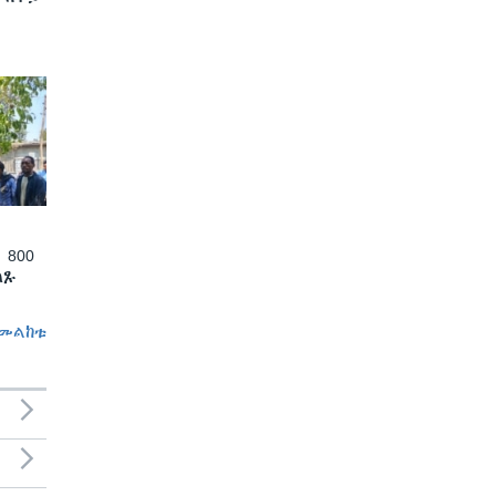
 800
ለጹ
መልከቱ