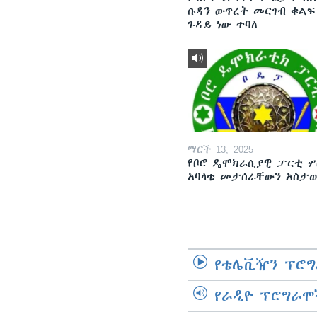
ሱዳን ውጥረት መርገብ ቁልፍ
ጉዳይ ነው ተባለ
ማርች 13, 2025
የቦሮ ዴሞክራሲያዊ ፓርቲ ሦ
አባላቱ መታሰራቸውን አስታ
የቴሌቪዥን ፕሮግ
የራዲዮ ፕሮግራሞ