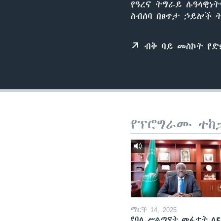
የዓረና ትግራይ ሉዓላዊነ
ስብሰባ በፀጥታ ኃይሎች 
ብቅ ባይ መስኮት የ
የፕሮግራሙ ተከ
ማርች 14, 2025
የባለ ሥልጣናት መፈታት ለ