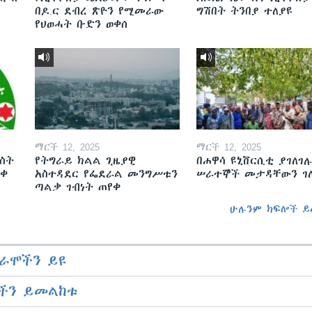
በዶ.ር ደብረ ጽዮን የሚመራው
ግሽበት ትንበያ ተለያዩ
የህወሓት ቡድን ወቀሰ
ማርች 12, 2025
ማርች 12, 2025
ስት
የትግራይ ክልል ጊዜያዊ
በሐዋሳ ዩኒቨርሲቲ ያገለገሉ
ወቀ
አስተዳደር የፌደራል መንግሥቱን
ሠራተኞች መታዳቸውን ገ
ጣልቃ ገብነት ጠየቀ
ሁሉንም ክፍሎች ይ
ራሞችን ይዩ
ችን ይመልከቱ