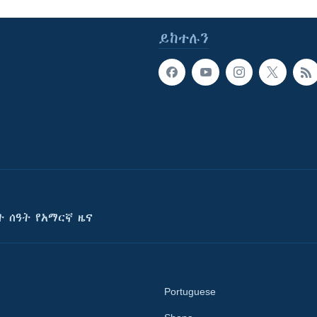
ይከተሉን
ት ሰዓት የአማርኛ ዜና
Portuguese