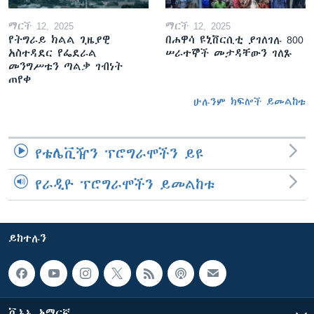
ማርች 12, 2025
ማርች 12, 2025
የትግራይ ክልል ጊዜያዊ
በሐዋሳ ዩኒቨርሲቲ ያገለገሉ 800
አስተዳደር የፌደራል
ሠራተኞች መታዳቸውን ገለጹ
መንግሥቱን ጣልቃ ገብነት
ጠየቀ
ሁሉንም ክፍሎች ይመልከቱ
የቴሌቪዥን ፕሮግራሞችን ይዩ
የራዲዮ ፕሮግራሞችን ይመልከቱ
ይከተሉን
ቪኦኤ አማርኛ