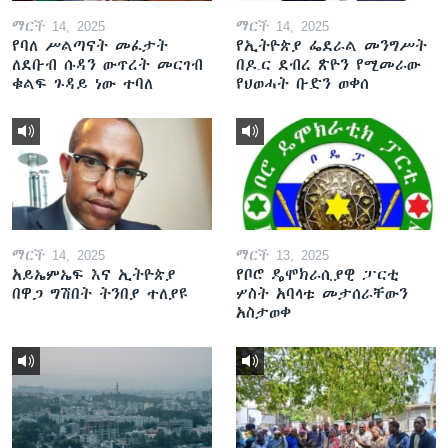
ማርች 14, 2025
ማርች 14, 2025
የባለ ሥልጣናት መፈታት
የኢትዮጵያ ፌደራል መንግሥት
ለደቡብ ሱዳን ውጥረት መርገብ
በዶ.ር ደብረ ጽዮን የሚመራው
ቁልፍ ጉዳይ ነው ተባለ
የህወሓት ቡድን ወቀሰ
ማርች 14, 2025
ማርች 13, 2025
አይኤምኤፍ እና ኢትዮጵያ
የቦሮ ዴሞክራሲያዊ ፓርቲ
በዋጋ ግሽበት ትንበያ ተለያዩ
ሦስት አባላቱ መታሰራቸውን
አስታወቀ