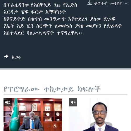
ቀጥተኛ መገናኛ
በፕሬዚዳንቱ የአስቸኳይ ጊዜ የኤድስ
እርዳታ ፔፍ ፋርም አማካኝነት
ከዩናይትድ ስቴትስ መንግሥት እየተደረገ ያለው ድጋፍ
ቋንቋዎች
የኤች አይ ቪን ስርጭት ለመቀነስ ያገዘ መሆኑን የድሬዳዋ
አስተዳደር ባለሥልጣናት ተናግረዋል፡፡
አጋሩ
የፕሮግራሙ ተከታታይ ክፍሎች