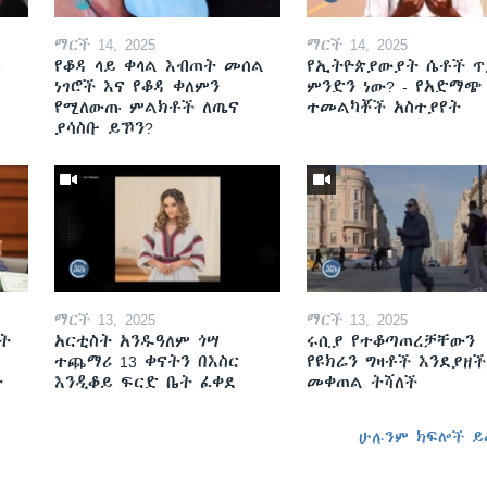
ማርች 14, 2025
ማርች 14, 2025
ይ
የቆዳ ላይ ቀላል እብጠት መሰል
የኢትዮጵያውያት ሴቶች ጥ
ነገሮች እና የቆዳ ቀለምን
ምንድን ነው? - የአድማጭ
የሚለውጡ ምልክቶች ለጤና
ተመልካቾች አስተያየት
ያሳስቡ ይኾን?
ማርች 13, 2025
ማርች 13, 2025
ት
አርቲስት አንዱዓለም ጎሣ
ሩሲያ የተቆጣጠረቻቸውን
ተጨማሪ 13 ቀናትን በእስር
የዩክሬን ግዛቶች እንደያዘች
ት
እንዲቆይ ፍርድ ቤት ፈቀደ
መቀጠል ትሻለች
ሁሉንም ክፍሎች ይ