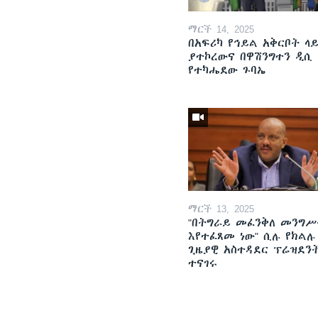
ማርች 14, 2025
በአፍሪካ የኅይል አቅርቦት ላ
ያተኮረውና በዋሽንግተን ዲሲ
የተካሔደው ጉባኤ
ማርች 13, 2025
"በትግራይ መፈንቅለ መንግሥ
እየተፈጸመ ነው" ሲሉ የክልሉ
ጊዜያዊ አስተዳደር ፕሬዝደን
ተናገሩ