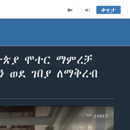
ቀጥታ
ዮጵያ ሞተር ማምረቻ
 ወደ ገበያ ለማቅረብ
EMBED