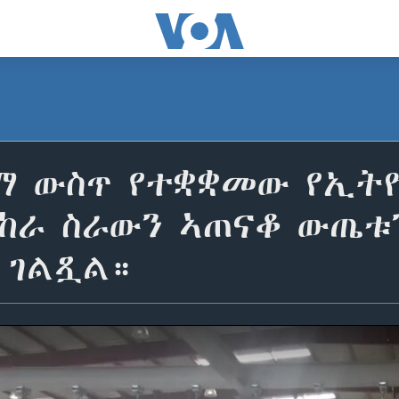
ማ ውስጥ የተቋቋመው የኢት
ሞከራ ስራውን ኣጠናቆ ውጤቱን
 ገልጿል።