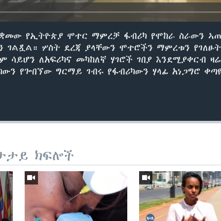
ቋቋመው የኢትዮጵያ ሞተር ማምረቻ ፋብሪካ የሞከራ ስራውን ኣ
ን ገልጿል። ሦስት ደረጃ ያላቸውን ሞተሮችን ማምረቱን የገለፁት
ም ሳይሆን ለአፍሪካና መካከለኛ ሃገሮች ገበያ እንደሚያቀርብ ዛ
ካውን የጐበኘው ግርማይ ገብሩ የፋብሪካውን ሃላፊ አነጋግሮ ቀጣ
ታታይ ክፍሎች