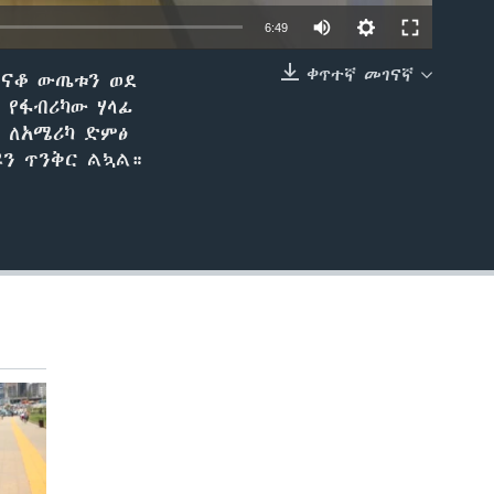
6:49
ቀጥተኛ መገናኛ
ጠናቆ ውጤቱን ወደ
EMBED
 የፋብሪካው ሃላፊ
ሬ ለአሜሪካ ድምፅ
ዩን ጥንቅር ልኳል።