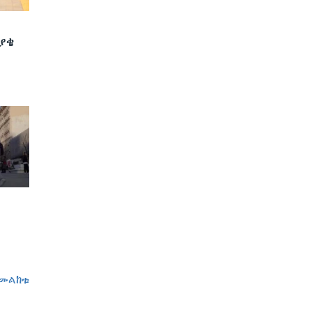
ያቄ
መልከቱ