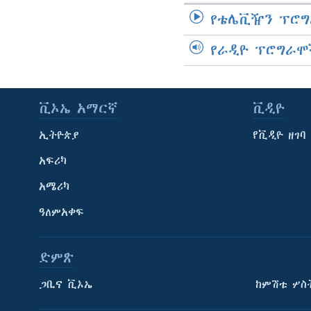
የቴሌቪዥን ፕሮግ
የራዲዮ ፕሮግራሞ
ቪኦኤ አማርኛ
ቪዲዮ
ኢትዮጵያ
የቪዲዮ ዘገባ
አፍሪካ
አሜሪካ
ዓለምአቀፍ
ድምጽ
ጋቢና ቪኦኤ
ከምሽቱ ሦስ