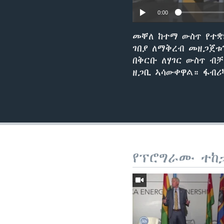
0:00
መቐለ ከተማ ውስጥ የተ
ገበያ ለማቅረብ መዘጋጀቱ
በቅርቡ ለሃገር ውስጥ ብቻ
ዘጋቢ ኣሳውቀዋል። ፋብሪ
የፕሮግራሙ ተከ