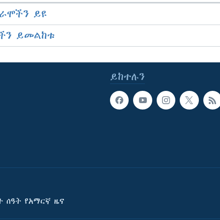
ራሞችን ይዩ
ችን ይመልከቱ
ይከተሉን
ት ሰዓት የአማርኛ ዜና