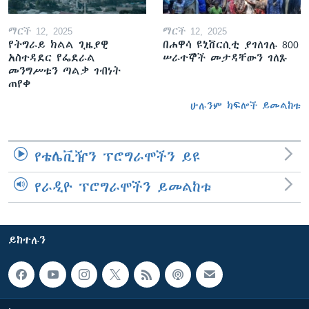
ማርች 12, 2025
ማርች 12, 2025
የትግራይ ክልል ጊዜያዊ
በሐዋሳ ዩኒቨርሲቲ ያገለገሉ 800
አስተዳደር የፌደራል
ሠራተኞች መታዳቸውን ገለጹ
መንግሥቱን ጣልቃ ገብነት
ጠየቀ
ሁሉንም ክፍሎች ይመልከቱ
የቴሌቪዥን ፕሮግራሞችን ይዩ
የራዲዮ ፕሮግራሞችን ይመልከቱ
ይከተሉን