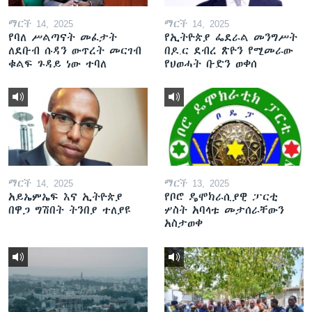
ማርች 14, 2025
ማርች 14, 2025
የባለ ሥልጣናት መፈታት
የኢትዮጵያ ፌደራል መንግሥት
ለደቡብ ሱዳን ውጥረት መርገብ
በዶ.ር ደብረ ጽዮን የሚመራው
ቁልፍ ጉዳይ ነው ተባለ
የህወሓት ቡድን ወቀሰ
ማርች 14, 2025
ማርች 13, 2025
አይኤምኤፍ እና ኢትዮጵያ
የቦሮ ዴሞክራሲያዊ ፓርቲ
በዋጋ ግሽበት ትንበያ ተለያዩ
ሦስት አባላቱ መታሰራቸውን
አስታወቀ