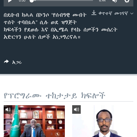
0:00
6:44
ቀጥተኛ መገናኛ
በደቡብ ክልል በኮንሶ “የሰብዓዊ መብት
ጥሰት ተባበሷል” ሲሉ ወደ ዝግጅት
ቋንቋዎች
ክፍላችን የደወሉ እና በኢሜል የላኩ ሰዎችን መሰረት
አድርገን ሁለት ሰዎች አነጋግረናል።
አጋሩ
የፕሮግራሙ ተከታታይ ክፍሎች