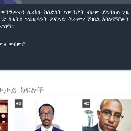
መንግሥቱን ሊረከቡ ከስድስት ሣምንታት ብዙም ያልበለጠ ጊዜ 
ትድ ስቴትስ ፕሬዚዳንት ዶናልድ ትራምፕ የካቢኔ አባሎቻቸውን
 ተሰማ።
ድምፅ መስምያ
ታታይ ክፍሎች