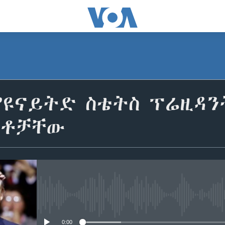
ዩናይትድ ስቴትስ ፕሬዚዳን
ላቶቻቸው
No media source currently avail
0:00