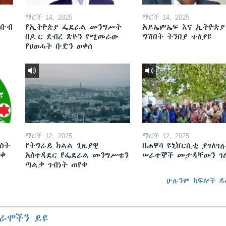
ማርች 14, 2025
ማርች 14, 2025
ደቡብ
የኢትዮጵያ ፌደራል መንግሥት
አይኤምኤፍ እና ኢትዮጵያ
በዶ.ር ደብረ ጽዮን የሚመራው
ግሽበት ትንበያ ተለያዩ
የህወሓት ቡድን ወቀሰ
ማርች 12, 2025
ማርች 12, 2025
ስት
የትግራይ ክልል ጊዜያዊ
በሐዋሳ ዩኒቨርሲቲ ያገለገሉ
ወቀ
አስተዳደር የፌደራል መንግሥቱን
ሠራተኞች መታዳቸውን ገ
ጣልቃ ገብነት ጠየቀ
ሁሉንም ክፍሎች ይ
ራሞችን ይዩ