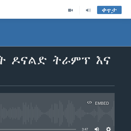
ቀጥታ
ት ዶናልድ ትራምፕ እና
EMBED
able
3:47