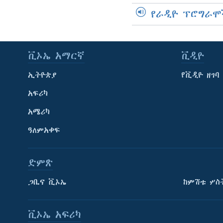
የራዲዮ ፕሮግራሞ
ቪኦኤ አማርኛ
ቪዲዮ
ኢትዮጵያ
የቪዲዮ ዘገባ
አፍሪካ
አሜሪካ
ዓለምአቀፍ
ድምጽ
ጋቢና ቪኦኤ
ከምሽቱ ሦስ
ቪኦኤ አፍሪካ