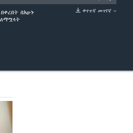
ቀጥተኛ መገናኛ
በቀረበት በአሁኑ
EMBED
 ለማሟላት