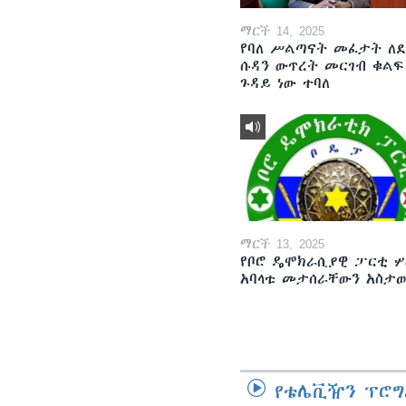
ማርች 14, 2025
የባለ ሥልጣናት መፈታት ለ
ሱዳን ውጥረት መርገብ ቁልፍ
ጉዳይ ነው ተባለ
ማርች 13, 2025
የቦሮ ዴሞክራሲያዊ ፓርቲ ሦ
አባላቱ መታሰራቸውን አስታ
የቴሌቪዥን ፕሮግ