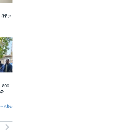
 በዋጋ
 800
ለጹ
መልከቱ