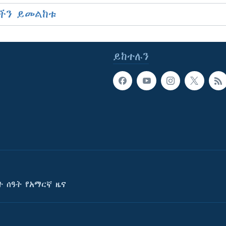
ችን ይመልከቱ
ይከተሉን
ት ሰዓት የአማርኛ ዜና