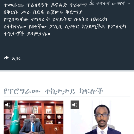
ቀጥተኛ መገናኛ
ተመራጩ ፕሬዘዳንት ዶናልድ ትራምፕ
በቅርቡ ሥራ በይፋ ሲጀምሩ ቅድሚያ
የሚሰጧቸው ተግባራት ዩናይትድ ስቴትስ በአፍሪካ
ቋንቋዎች
ስትከተለው የቆየችው ፖሊሲ ሊቀየር እንደሚችል የፖለቲካ
ተንታኞች ይገምታሉ።
አጋሩ
የፕሮግራሙ ተከታታይ ክፍሎች