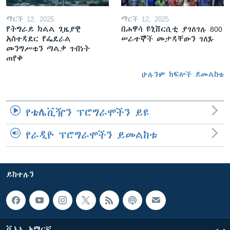
ማርች 12, 2025
ማርች 12, 2025
የትግራይ ክልል ጊዜያዊ
በሐዋሳ ዩኒቨርሲቲ ያገለገሉ 800
አስተዳደር የፌደራል
ሠራተኞች መታዳቸውን ገለጹ
መንግሥቱን ጣልቃ ገብነት
ጠየቀ
ሁሉንም ክፍሎች ይመልከቱ
የቴሌቪዥን ፕሮግራሞችን ይዩ
የራዲዮ ፕሮግራሞችን ይመልከቱ
ይከተሉን
ቪኦኤ አማርኛ