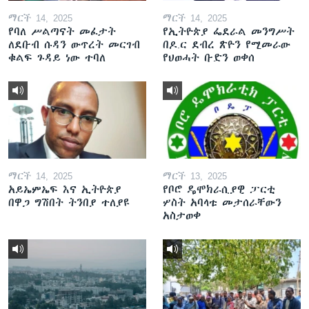
ማርች 14, 2025
ማርች 14, 2025
የባለ ሥልጣናት መፈታት
የኢትዮጵያ ፌደራል መንግሥት
ለደቡብ ሱዳን ውጥረት መርገብ
በዶ.ር ደብረ ጽዮን የሚመራው
ቁልፍ ጉዳይ ነው ተባለ
የህወሓት ቡድን ወቀሰ
ማርች 14, 2025
ማርች 13, 2025
አይኤምኤፍ እና ኢትዮጵያ
የቦሮ ዴሞክራሲያዊ ፓርቲ
በዋጋ ግሽበት ትንበያ ተለያዩ
ሦስት አባላቱ መታሰራቸውን
አስታወቀ