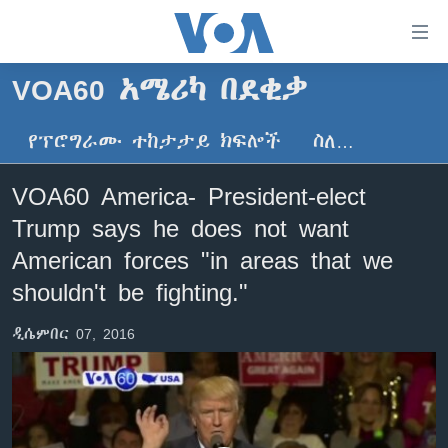
በቀላሉ
የመሥሪያ
ማገናኛዎች
VOA60 አሜሪካ በደቂቃ
ዜና
ወደ
ዋናው
የፕሮግራሙ ተከታታይ ክፍሎች
ስለ…
ኑሮ በጤንነት
ኢትዮጵያ
ይዘት
ጋቢና ቪኦኤ
እለፍ
አፍሪካ
VOA60 America- President-elect
ወደ
ከምሽቱ ሦስት ሰዓት የአማርኛ ዜና
ዓለምአቀፍ
Trump says he does not want
ዋናው
ቪዲዮ
ይዘት
አሜሪካ
American forces "in areas that we
እለፍ
የፎቶ መድብሎች
shouldn't be fighting."
መካከለኛው ምሥራቅ
ወደ
ክምችት
ዋናው
ዲሴምበር 07, 2016
ይዘት
እለፍ
Learning English
ይከተሉን