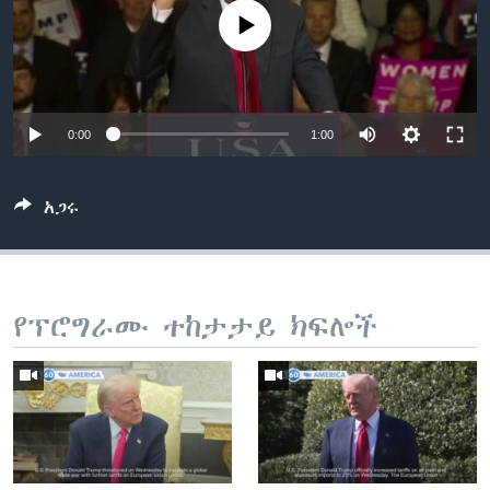
No media source currently available
ቋንቋዎች
0:00
1:00
አጋሩ
የፕሮግራሙ ተከታታይ ክፍሎች