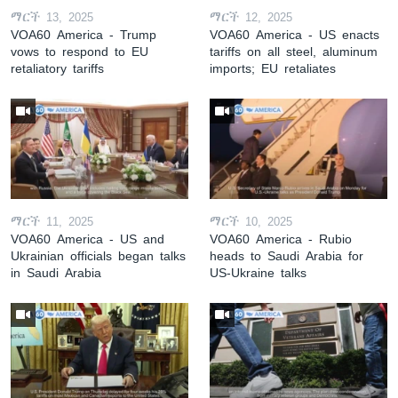
ማርች 13, 2025
ማርች 12, 2025
VOA60 America - Trump
VOA60 America - US enacts
vows to respond to EU
tariffs on all steel, aluminum
retaliatory tariffs
imports; EU retaliates
ማርች 11, 2025
ማርች 10, 2025
VOA60 America - US and
VOA60 America - Rubio
Ukrainian officials began talks
heads to Saudi Arabia for
in Saudi Arabia
US-Ukraine talks