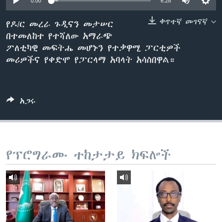
0:00
6:28
ቀጥተኛ መገናኛ
የዶ/ር መረራ ጉዲናን መታሠር
በተመለከተ የተሻለው አማራጭ
ቋንቋዎች
ፖለቲካዊ መፍትሔ መሆኑን የተቃዋሚ ፓርቲዎች
መሪዎችና የቀድሞ የፓርላማ አባላት አሳስበዋል።
አጋሩ
የፕሮግራሙ ተከታታይ ክፍሎች