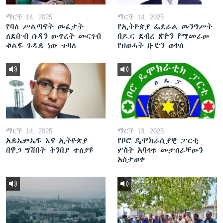
ማርች 14, 2025
ማርች 14, 2025
የባለ ሥልጣናት መፈታት
የኢትዮጵያ ፌደራል መንግሥት
ለደቡብ ሱዳን ውጥረት መርገብ
በዶ.ር ደብረ ጽዮን የሚመራው
ቁልፍ ጉዳይ ነው ተባለ
የህወሓት ቡድን ወቀሰ
ማርች 14, 2025
ማርች 13, 2025
አይኤምኤፍ እና ኢትዮጵያ
የቦሮ ዴሞክራሲያዊ ፓርቲ
በዋጋ ግሽበት ትንበያ ተለያዩ
ሦስት አባላቱ መታሰራቸውን
አስታወቀ