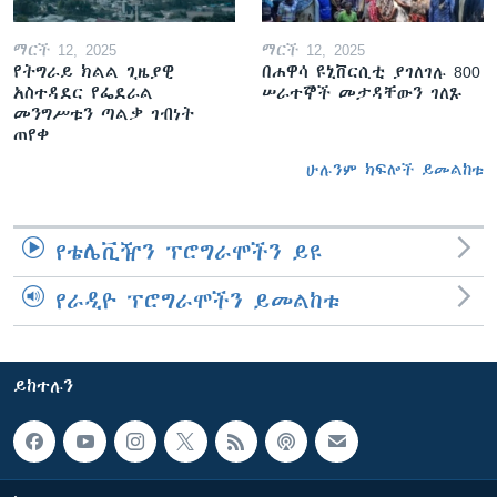
ማርች 12, 2025
ማርች 12, 2025
የትግራይ ክልል ጊዜያዊ
በሐዋሳ ዩኒቨርሲቲ ያገለገሉ 800
አስተዳደር የፌደራል
ሠራተኞች መታዳቸውን ገለጹ
መንግሥቱን ጣልቃ ገብነት
ጠየቀ
ሁሉንም ክፍሎች ይመልከቱ
የቴሌቪዥን ፕሮግራሞችን ይዩ
የራዲዮ ፕሮግራሞችን ይመልከቱ
ይከተሉን