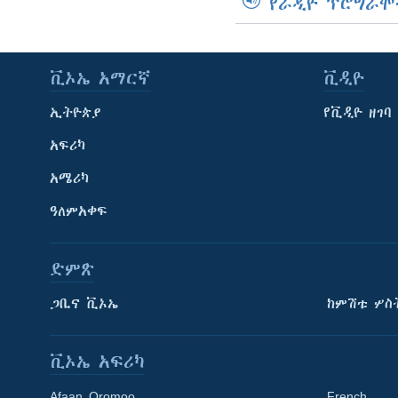
የራዲዮ ፕሮግራሞ
ቪኦኤ አማርኛ
ቪዲዮ
ኢትዮጵያ
የቪዲዮ ዘገባ
አፍሪካ
አሜሪካ
ዓለምአቀፍ
ድምጽ
ጋቢና ቪኦኤ
ከምሽቱ ሦስ
ቪኦኤ አፍሪካ
Afaan Oromoo
French