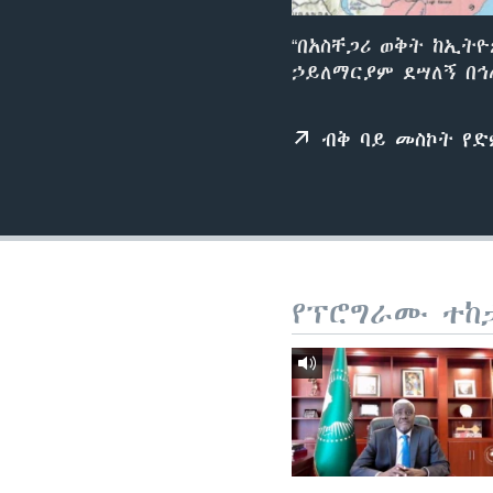
“በአስቸጋሪ ወቅት ከኢት
ኃይለማርያም ደሣለኝ በኅ
ብቅ ባይ መስኮት የ
የፕሮግራሙ ተከ