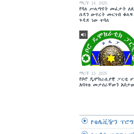
ማርች 14, 2025
የባለ ሥልጣናት መፈታት ለ
ሱዳን ውጥረት መርገብ ቁልፍ
ጉዳይ ነው ተባለ
ማርች 13, 2025
የቦሮ ዴሞክራሲያዊ ፓርቲ ሦ
አባላቱ መታሰራቸውን አስታ
የቴሌቪዥን ፕሮግ