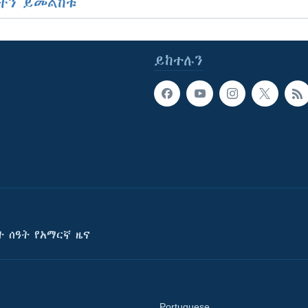
ችን ይመልከቱ
ይከተሉን
ት ሰዓት የአማርኛ ዜና
Portuguese