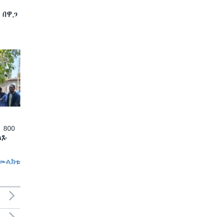
 በዋጋ
 800
ለጹ
መልከቱ