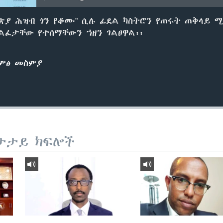
ዮጵያ ሕዝብ ጎን የቆሙ” ሲሉ ፊደል ካስትሮን የጠሩት ጠቅላይ 
ልፈታቸው የተሰማቸውን ኀዘን ገልፀዋል፡፡
ድምፅ መስምያ
ታታይ ክፍሎች