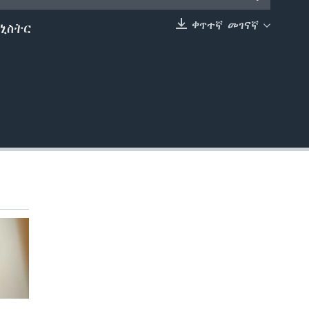
ቀጥተኛ መገናኛ
ሚኒስትር
EMBED