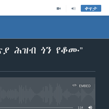
ቀጥታ
ያ ሕዝብ ጎን የቆሙ”
EMBED
able
1:14