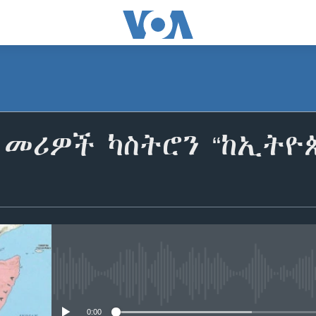
 መሪዎች ካስትሮን “ከኢትዮጵ
No media source currently avail
0:00