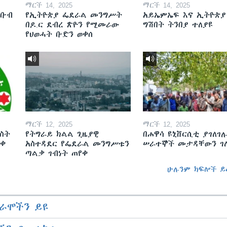
ማርች 14, 2025
ማርች 14, 2025
ደቡብ
የኢትዮጵያ ፌደራል መንግሥት
አይኤምኤፍ እና ኢትዮጵያ
በዶ.ር ደብረ ጽዮን የሚመራው
ግሽበት ትንበያ ተለያዩ
የህወሓት ቡድን ወቀሰ
ማርች 12, 2025
ማርች 12, 2025
ስት
የትግራይ ክልል ጊዜያዊ
በሐዋሳ ዩኒቨርሲቲ ያገለገሉ
ወቀ
አስተዳደር የፌደራል መንግሥቱን
ሠራተኞች መታዳቸውን ገ
ጣልቃ ገብነት ጠየቀ
ሁሉንም ክፍሎች ይ
ራሞችን ይዩ