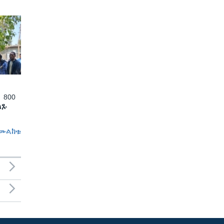
 800
ለጹ
መልከቱ