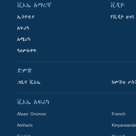
ቪኦኤ አማርኛ
ቪዲዮ
ኢትዮጵያ
የቪዲዮ ዘገባ
አፍሪካ
አሜሪካ
ዓለምአቀፍ
ድምጽ
ጋቢና ቪኦኤ
ከምሽቱ ሦስ
ቪኦኤ አፍሪካ
Afaan Oromoo
French
Amharic
Kinyarwand