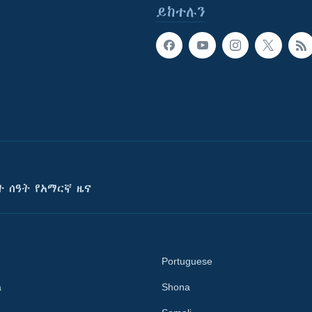
ይከተሉን
ት ሰዓት የአማርኛ ዜና
Portuguese
a
Shona