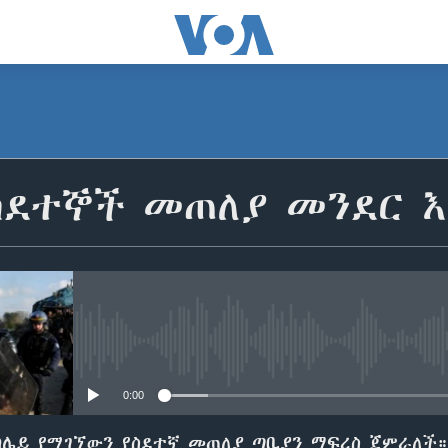
ስደተኞች መጠለያ መንደር እ
No media source currently avail
0:00
ካሌይ የሚገኘውን የስደተኛ መጠለያ ጣቢያን ማፍረስ ጀምራለች