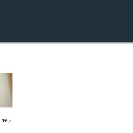
EMBED
 በዋጋ