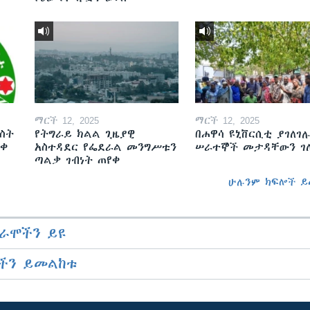
ማርች 12, 2025
ማርች 12, 2025
ስት
የትግራይ ክልል ጊዜያዊ
በሐዋሳ ዩኒቨርሲቲ ያገለገሉ
ወቀ
አስተዳደር የፌደራል መንግሥቱን
ሠራተኞች መታዳቸውን ገ
ጣልቃ ገብነት ጠየቀ
ሁሉንም ክፍሎች ይ
ራሞችን ይዩ
ችን ይመልከቱ