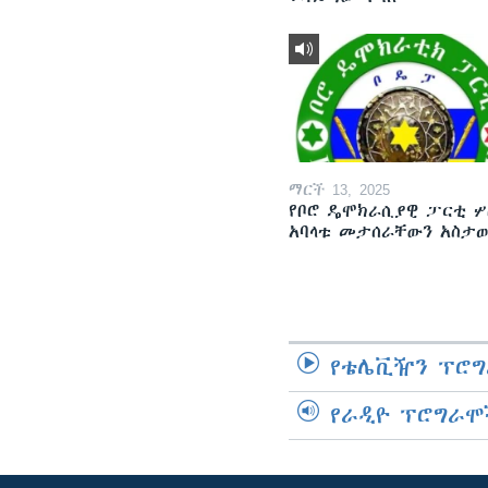
ማርች 13, 2025
የቦሮ ዴሞክራሲያዊ ፓርቲ ሦ
አባላቱ መታሰራቸውን አስታ
የቴሌቪዥን ፕሮግ
የራዲዮ ፕሮግራሞ