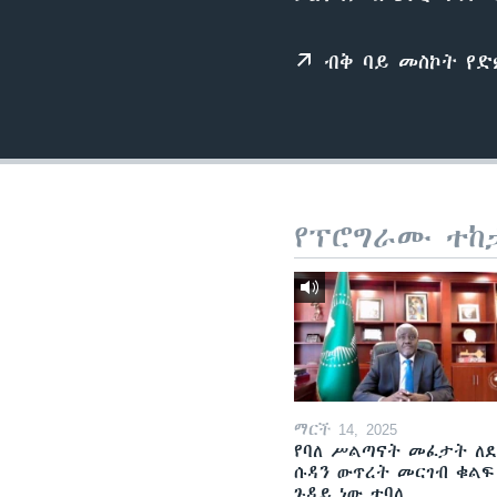
ብቅ ባይ መስኮት የ
የፕሮግራሙ ተከ
ማርች 14, 2025
የባለ ሥልጣናት መፈታት ለ
ሱዳን ውጥረት መርገብ ቁልፍ
ጉዳይ ነው ተባለ