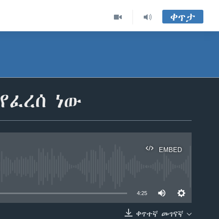
ቀጥታ
የፈረሰ ነው
EMBED
able
4:25
ቀጥተኛ መገናኛ
።