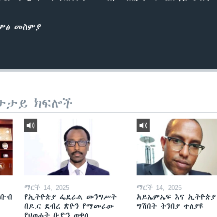
ድምፅ መስምያ
ታታይ ክፍሎች
ማርች 14, 2025
ማርች 14, 2025
ደቡብ
የኢትዮጵያ ፌደራል መንግሥት
አይኤምኤፍ እና ኢትዮጵያ
በዶ.ር ደብረ ጽዮን የሚመራው
ግሽበት ትንበያ ተለያዩ
የህወሓት ቡድን ወቀሰ