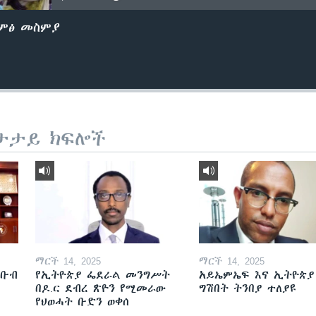
ድምፅ መስምያ
ታታይ ክፍሎች
ማርች 14, 2025
ማርች 14, 2025
ደቡብ
የኢትዮጵያ ፌደራል መንግሥት
አይኤምኤፍ እና ኢትዮጵያ
በዶ.ር ደብረ ጽዮን የሚመራው
ግሽበት ትንበያ ተለያዩ
የህወሓት ቡድን ወቀሰ