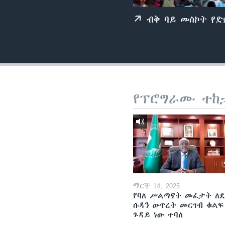
ብቅ ባይ መስኮት የ
የፕሮግራሙ ተከ
ማርች 14, 2025
የባለ ሥልጣናት መፈታት ለ
ሱዳን ውጥረት መርገብ ቁልፍ
ጉዳይ ነው ተባለ