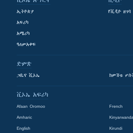
ቪኦኤ አማርኛ
ቪዲዮ
ኢትዮጵያ
የቪዲዮ ዘገባ
አፍሪካ
አሜሪካ
ዓለምአቀፍ
ድምጽ
ጋቢና ቪኦኤ
ከምሽቱ ሦስ
ቪኦኤ አፍሪካ
Afaan Oromoo
French
Amharic
Kinyarwand
English
Kirundi
Learning English