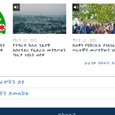
ማርች 12, 2025
ማርች 12, 2025
ስት
የትግራይ ክልል ጊዜያዊ
በሐዋሳ ዩኒቨርሲቲ ያገለገሉ
ወቀ
አስተዳደር የፌደራል መንግሥቱን
ሠራተኞች መታዳቸውን ገ
ጣልቃ ገብነት ጠየቀ
ሁሉንም ክፍሎች ይ
ራሞችን ይዩ
ችን ይመልከቱ