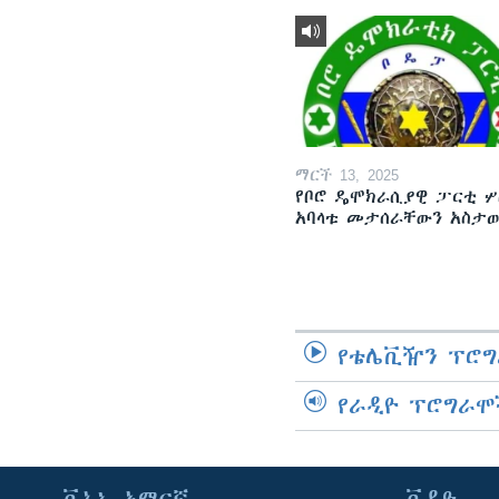
ማርች 13, 2025
የቦሮ ዴሞክራሲያዊ ፓርቲ ሦ
አባላቱ መታሰራቸውን አስታ
የቴሌቪዥን ፕሮግ
የራዲዮ ፕሮግራሞ