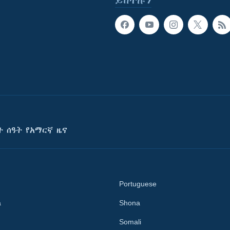
ይከተሉን
ት ሰዓት የአማርኛ ዜና
Portuguese
a
Shona
Somali