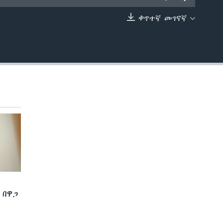
ቀጥተኛ መገናኛ
EMBED
 በዋጋ