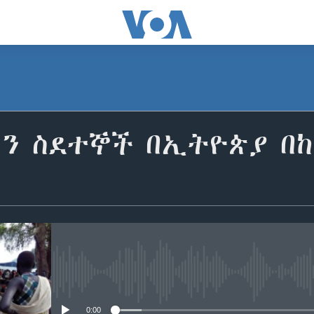
ዳን ስደተኞች በኢትዮጵያ በ
No media source currently avail
0:00