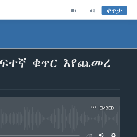
ቀጥታ
ከፍተኛ ቁጥር እየጨመረ
EMBED
able
5:32