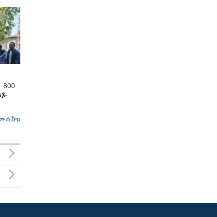
 800
ለጹ
መልከቱ