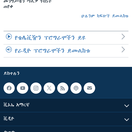
መንግሥቱን ጣልቃ ገብነት
ጠየቀ
ሁሉንም ክፍሎች ይመልከቱ
የቴሌቪዥን ፕሮግራሞችን ይዩ
የራዲዮ ፕሮግራሞችን ይመልከቱ
ይከተሉን
ቪኦኤ አማርኛ
ቪዲዮ