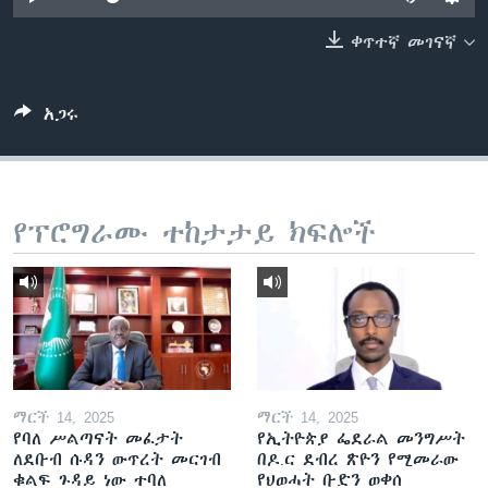
ቀጥተኛ መገናኛ
ቋንቋዎች
አጋሩ
የፕሮግራሙ ተከታታይ ክፍሎች
ማርች 14, 2025
ማርች 14, 2025
የባለ ሥልጣናት መፈታት
የኢትዮጵያ ፌደራል መንግሥት
ለደቡብ ሱዳን ውጥረት መርገብ
በዶ.ር ደብረ ጽዮን የሚመራው
ቁልፍ ጉዳይ ነው ተባለ
የህወሓት ቡድን ወቀሰ