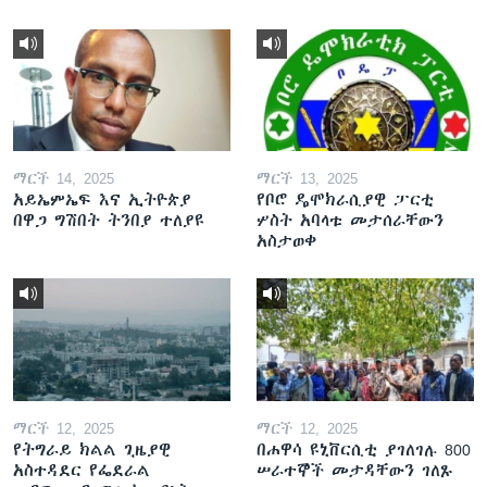
ማርች 14, 2025
ማርች 13, 2025
አይኤምኤፍ እና ኢትዮጵያ
የቦሮ ዴሞክራሲያዊ ፓርቲ
በዋጋ ግሽበት ትንበያ ተለያዩ
ሦስት አባላቱ መታሰራቸውን
አስታወቀ
ማርች 12, 2025
ማርች 12, 2025
የትግራይ ክልል ጊዜያዊ
በሐዋሳ ዩኒቨርሲቲ ያገለገሉ 800
አስተዳደር የፌደራል
ሠራተኞች መታዳቸውን ገለጹ