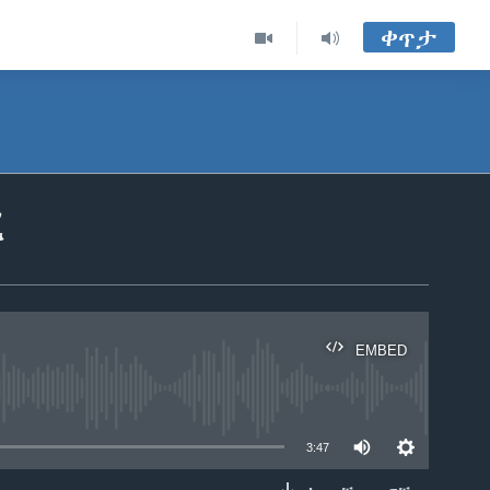
ቀጥታ
ረ
EMBED
able
3:47