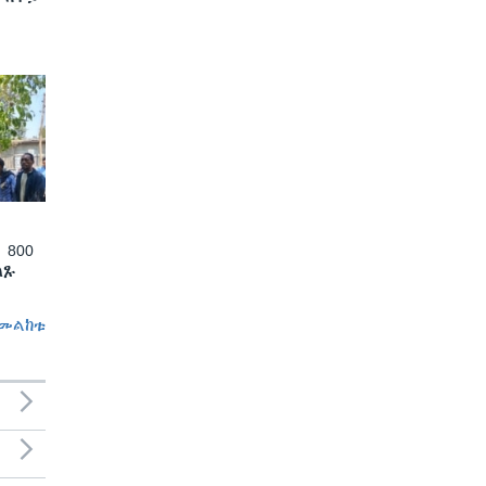
 800
ለጹ
መልከቱ