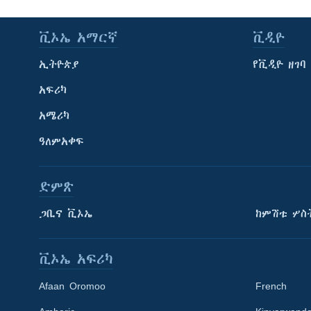
ቪኦኤ አማርኛ
ቪዲዮ
ኢትዮጵያ
የቪዲዮ ዘገባ
አፍሪካ
አሜሪካ
ዓለምአቀፍ
ድምጽ
ጋቢና ቪኦኤ
ከምሽቱ ሦስ
ቪኦኤ አፍሪካ
Afaan Oromoo
French