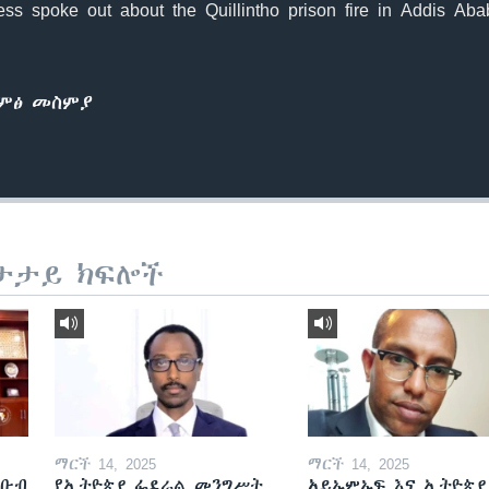
ss spoke out about the Quillintho prison fire in Addis Abab
ድምፅ መስምያ
ታታይ ክፍሎች
ማርች 14, 2025
ማርች 14, 2025
ደቡብ
የኢትዮጵያ ፌደራል መንግሥት
አይኤምኤፍ እና ኢትዮጵያ