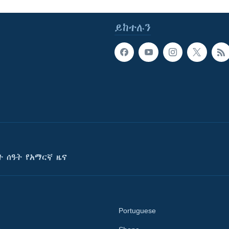
ይከተሉን
ት ሰዓት የአማርኛ ዜና
Portuguese