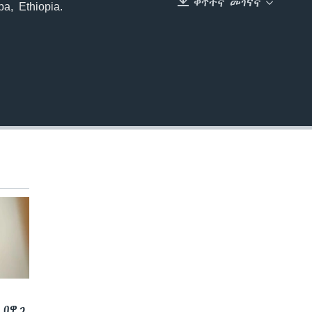
ቀጥተኛ መገናኛ
a, Ethiopia.
EMBED
 በዋጋ