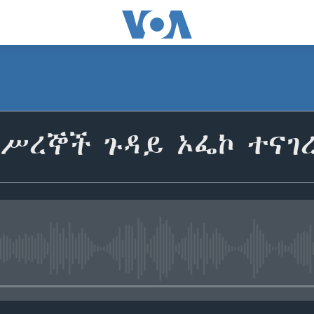
እሥረኞች ጉዳይ ኦፌኮ ተናገ
No media source currently avail