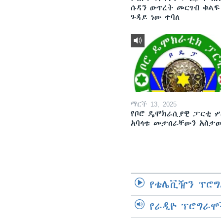
ሱዳን ውጥረት መርገብ ቁልፍ
ጉዳይ ነው ተባለ
ማርች 13, 2025
የቦሮ ዴሞክራሲያዊ ፓርቲ ሦ
አባላቱ መታሰራቸውን አስታ
የቴሌቪዥን ፕሮግ
የራዲዮ ፕሮግራሞ