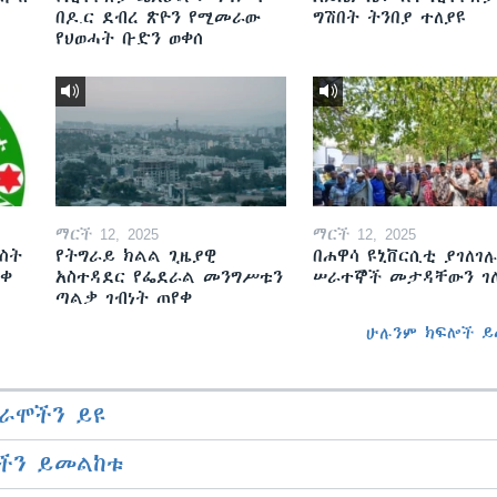
በዶ.ር ደብረ ጽዮን የሚመራው
ግሽበት ትንበያ ተለያዩ
የህወሓት ቡድን ወቀሰ
ማርች 12, 2025
ማርች 12, 2025
ስት
የትግራይ ክልል ጊዜያዊ
በሐዋሳ ዩኒቨርሲቲ ያገለገሉ
ወቀ
አስተዳደር የፌደራል መንግሥቱን
ሠራተኞች መታዳቸውን ገ
ጣልቃ ገብነት ጠየቀ
ሁሉንም ክፍሎች ይ
ራሞችን ይዩ
ችን ይመልከቱ