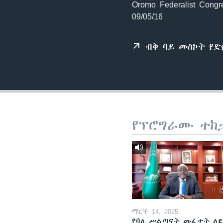
Oromo Federalist Congre
09/05/16
ብቅ ባይ መስኮት የ
የፕሮግራሙ ተከ
ማርች 14, 2025
የባለ ሥልጣናት መፈታት ለ