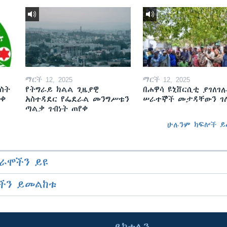
ማርች 12, 2025
ማርች 12, 2025
ስት
የትግራይ ክልል ጊዜያዊ
በሐዋሳ ዩኒቨርሲቲ ያገለገሉ
ወቀ
አስተዳደር የፌደራል መንግሥቱን
ሠራተኞች መታዳቸውን ገ
ጣልቃ ገብነት ጠየቀ
ሁሉንም ክፍሎች ይ
ራሞችን ይዩ
ችን ይመልከቱ