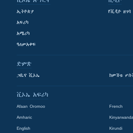
ቪኦኤ አማርኛ
ቪዲዮ
ኢትዮጵያ
የቪዲዮ ዘገባ
አፍሪካ
አሜሪካ
ዓለምአቀፍ
ድምጽ
ጋቢና ቪኦኤ
ከምሽቱ ሦስ
ቪኦኤ አፍሪካ
Afaan Oromoo
French
Amharic
Kinyarwand
English
Kirundi
Learning English