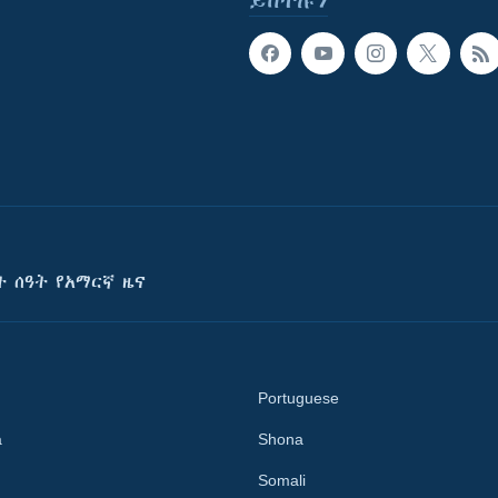
ይከተሉን
ት ሰዓት የአማርኛ ዜና
Portuguese
a
Shona
Somali