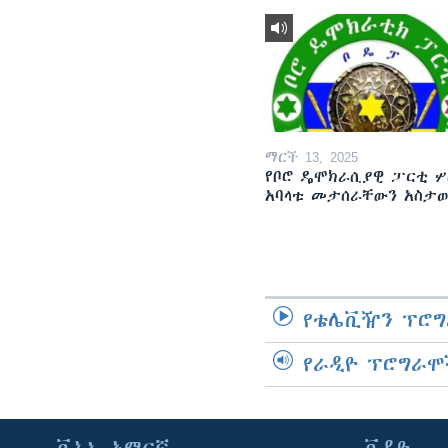
ማርች 13, 2025
የቦሮ ዴሞክራሲያዊ ፓርቲ ሦ
አባላቱ መታሰራቸውን አስታ
የቴሌቪዥን ፕሮግ
የራዲዮ ፕሮግራሞ