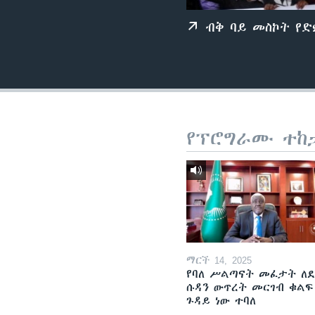
ብቅ ባይ መስኮት የ
የፕሮግራሙ ተከ
ማርች 14, 2025
የባለ ሥልጣናት መፈታት ለ
ሱዳን ውጥረት መርገብ ቁልፍ
ጉዳይ ነው ተባለ