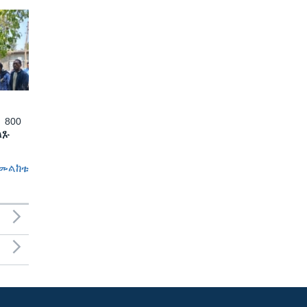
 800
ለጹ
መልከቱ