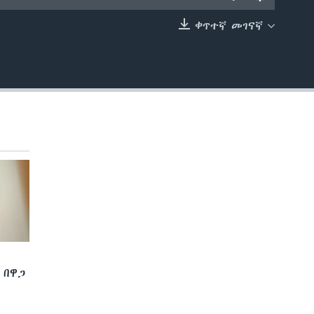
ቀጥተኛ መገናኛ
EMBED
 በዋጋ