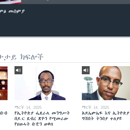
ድምፅ መስምያ
ታታይ ክፍሎች
ማርች 14, 2025
ማርች 14, 2025
ደቡብ
የኢትዮጵያ ፌደራል መንግሥት
አይኤምኤፍ እና ኢትዮጵያ
በዶ.ር ደብረ ጽዮን የሚመራው
ግሽበት ትንበያ ተለያዩ
የህወሓት ቡድን ወቀሰ