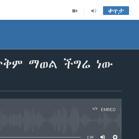
ቀጥታ
ጥቅም ማወል ችግሬ ነው
EMBED
able
1:34