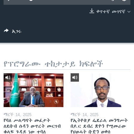
ቀጥተኛ መገናኛ
ቋንቋዎች
አጋሩ
የፕሮግራሙ ተከታታይ ክፍሎች
ማርች 14, 2025
ማርች 14, 2025
የባለ ሥልጣናት መፈታት
የኢትዮጵያ ፌደራል መንግሥት
ለደቡብ ሱዳን ውጥረት መርገብ
በዶ.ር ደብረ ጽዮን የሚመራው
ቁልፍ ጉዳይ ነው ተባለ
የህወሓት ቡድን ወቀሰ