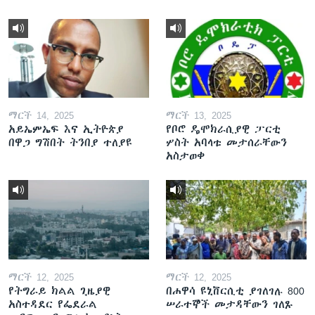
ማርች 14, 2025
ማርች 13, 2025
አይኤምኤፍ እና ኢትዮጵያ
የቦሮ ዴሞክራሲያዊ ፓርቲ
በዋጋ ግሽበት ትንበያ ተለያዩ
ሦስት አባላቱ መታሰራቸውን
አስታወቀ
ማርች 12, 2025
ማርች 12, 2025
የትግራይ ክልል ጊዜያዊ
በሐዋሳ ዩኒቨርሲቲ ያገለገሉ 800
አስተዳደር የፌደራል
ሠራተኞች መታዳቸውን ገለጹ