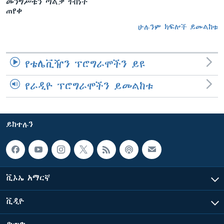
መንግሥቱን ጣልቃ ገብነት
ጠየቀ
ሁሉንም ክፍሎች ይመልከቱ
የቴሌቪዥን ፕሮግራሞችን ይዩ
የራዲዮ ፕሮግራሞችን ይመልከቱ
ይከተሉን
ቪኦኤ አማርኛ
ቪዲዮ