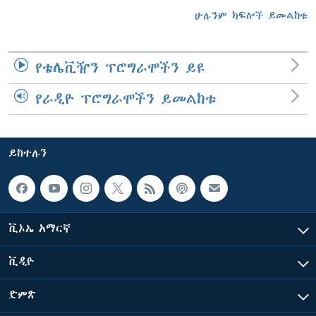
ሁሉንም ክፍሎች ይመልከቱ
የቴሌቪዥን ፕሮግራሞችን ይዩ
የራዲዮ ፕሮግራሞችን ይመልከቱ
ይከተሉን
ቪኦኤ አማርኛ
ቪዲዮ
ድምጽ