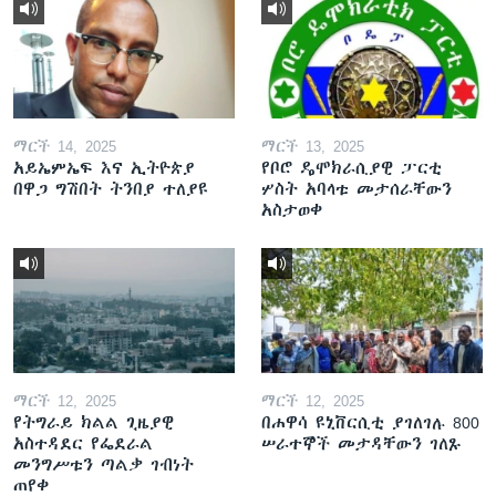
ማርች 14, 2025
ማርች 13, 2025
አይኤምኤፍ እና ኢትዮጵያ
የቦሮ ዴሞክራሲያዊ ፓርቲ
በዋጋ ግሽበት ትንበያ ተለያዩ
ሦስት አባላቱ መታሰራቸውን
አስታወቀ
ማርች 12, 2025
ማርች 12, 2025
የትግራይ ክልል ጊዜያዊ
በሐዋሳ ዩኒቨርሲቲ ያገለገሉ 800
አስተዳደር የፌደራል
ሠራተኞች መታዳቸውን ገለጹ
መንግሥቱን ጣልቃ ገብነት
ጠየቀ