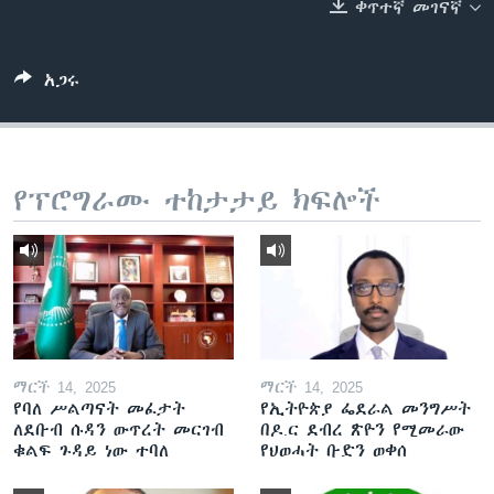
ቀጥተኛ መገናኛ
ቋንቋዎች
አጋሩ
የፕሮግራሙ ተከታታይ ክፍሎች
ማርች 14, 2025
ማርች 14, 2025
የባለ ሥልጣናት መፈታት
የኢትዮጵያ ፌደራል መንግሥት
ለደቡብ ሱዳን ውጥረት መርገብ
በዶ.ር ደብረ ጽዮን የሚመራው
ቁልፍ ጉዳይ ነው ተባለ
የህወሓት ቡድን ወቀሰ