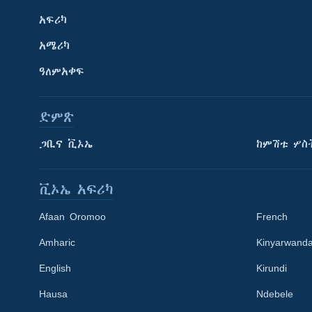
አፍሪካ
አሜሪካ
ዓለምአቀፍ
ድምጽ
ጋቢና ቪኦኤ
ከምሽቱ ሦስ
ቪኦኤ አፍሪካ
Afaan Oromoo
French
Amharic
Kinyarwand
English
Kirundi
Learning English
Hausa
Ndebele
ይከተሉን