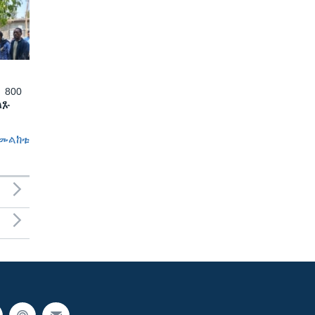
 800
ለጹ
መልከቱ