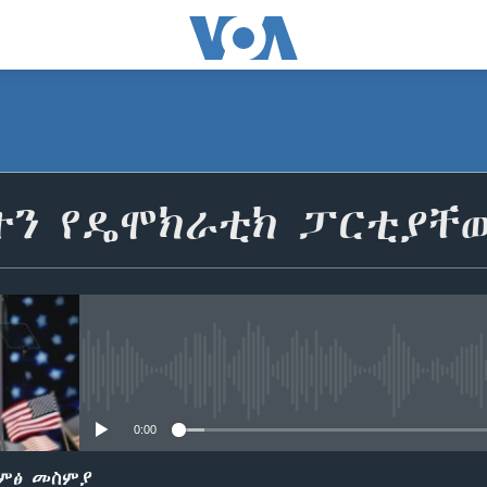
ንተን የዴሞክራቲክ ፓርቲያ
No media source currently avail
0:00
ድምፅ መስምያ