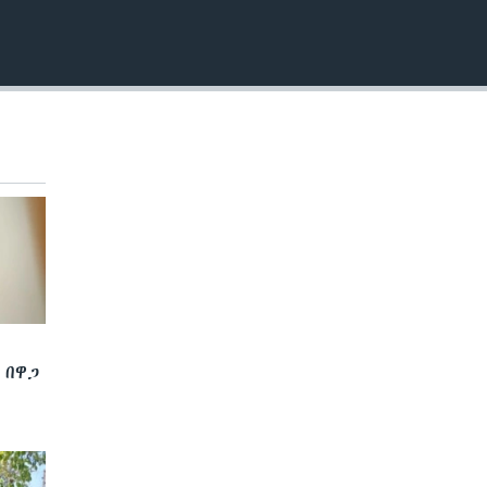
EMBED
 በዋጋ