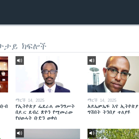
ታታይ ክፍሎች
ማርች 14, 2025
ማርች 14, 2025
ደቡብ
የኢትዮጵያ ፌደራል መንግሥት
አይኤምኤፍ እና ኢትዮጵያ
በዶ.ር ደብረ ጽዮን የሚመራው
ግሽበት ትንበያ ተለያዩ
የህወሓት ቡድን ወቀሰ