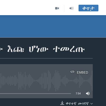
ቀጥታ
ቸው እጩ ሆነው ተመረጡ
EMBED
able
7:54
ቀጥተኛ መገናኛ