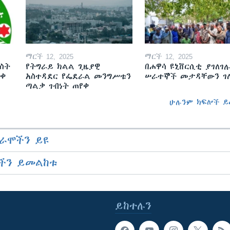
ማርች 12, 2025
ማርች 12, 2025
ስት
የትግራይ ክልል ጊዜያዊ
በሐዋሳ ዩኒቨርሲቲ ያገለገሉ
ወቀ
አስተዳደር የፌደራል መንግሥቱን
ሠራተኞች መታዳቸውን ገ
ጣልቃ ገብነት ጠየቀ
ሁሉንም ክፍሎች ይ
ራሞችን ይዩ
ችን ይመልከቱ
ይከተሉን