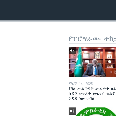
የፕሮግራሙ ተከ
ማርች 14, 2025
የባለ ሥልጣናት መፈታት ለ
ሱዳን ውጥረት መርገብ ቁልፍ
ጉዳይ ነው ተባለ