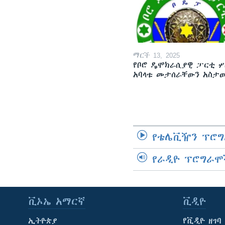
ማርች 13, 2025
የቦሮ ዴሞክራሲያዊ ፓርቲ ሦ
አባላቱ መታሰራቸውን አስታ
የቴሌቪዥን ፕሮግ
የራዲዮ ፕሮግራሞ
ቪኦኤ አማርኛ
ቪዲዮ
ኢትዮጵያ
የቪዲዮ ዘገባ