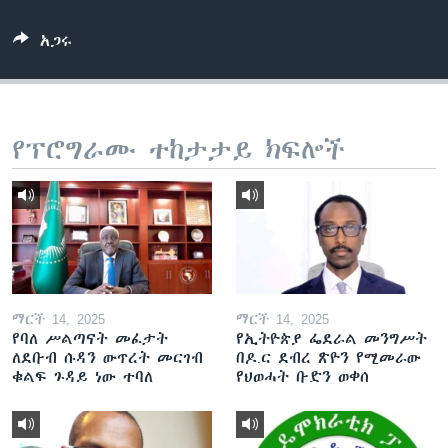
አጋሩ
ቋንቋዎች
የፕሮግራሙ ተከታታይ ክፍሎች
ማርች 14, 2025
ማርች 14, 2025
የባለ ሥልጣናት መፈታት
የኢትዮጵያ ፌደራል መንግሥት
ለደቡብ ሱዳን ውጥረት መርገብ
በዶ.ር ደብረ ጽዮን የሚመራው
ቁልፍ ጉዳይ ነው ተባለ
የህወሓት ቡድን ወቀሰ