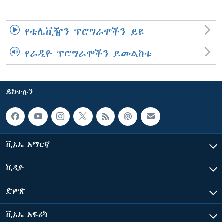
የቴሌቪዥን ፕሮግራሞችን ይዩ
የራዲዮ ፕሮግራሞችን ይመልከቱ
ይከተሉን
ቪኦኤ አማርኛ
ቪዲዮ
ድምጽ
ቪኦኤ አፍሪካ