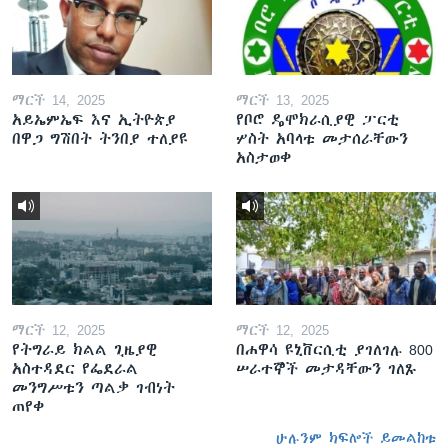
ማርች 14, 2025
ማርች 13, 2025
አይኤምኤፍ እና ኢትዮጵያ
የቦሮ ዴሞክራሲያዊ ፓርቲ
በዋጋ ግሽበት ትንበያ ተለያዩ
ሦስት አባላቱ መታሰራቸውን
አስታወቀ
ማርች 12, 2025
ማርች 12, 2025
የትግራይ ክልል ጊዜያዊ
በሐዋሳ ዩኒቨርሲቲ ያገለገሉ 800
አስተዳደር የፌደራል
ሠራተኞች መታዳቸውን ገለጹ
መንግሥቱን ጣልቃ ገብነት
ጠየቀ
ሁሉንም ክፍሎች ይመልከቱ