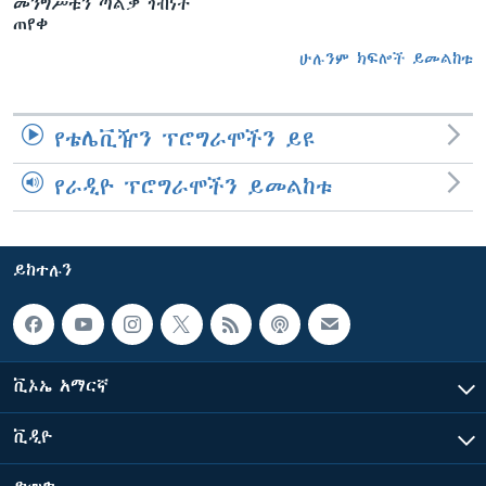
መንግሥቱን ጣልቃ ገብነት
ጠየቀ
ሁሉንም ክፍሎች ይመልከቱ
የቴሌቪዥን ፕሮግራሞችን ይዩ
የራዲዮ ፕሮግራሞችን ይመልከቱ
ይከተሉን
ቪኦኤ አማርኛ
ቪዲዮ