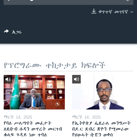
ቀጥተኛ መገናኛ
ቋንቋዎች
አጋሩ
የፕሮግራሙ ተከታታይ ክፍሎች
ማርች 14, 2025
ማርች 14, 2025
የባለ ሥልጣናት መፈታት
የኢትዮጵያ ፌደራል መንግሥት
ለደቡብ ሱዳን ውጥረት መርገብ
በዶ.ር ደብረ ጽዮን የሚመራው
ቁልፍ ጉዳይ ነው ተባለ
የህወሓት ቡድን ወቀሰ