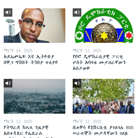
ማርች 14, 2025
ማርች 13, 2025
አይኤምኤፍ እና ኢትዮጵያ
የቦሮ ዴሞክራሲያዊ ፓርቲ
በዋጋ ግሽበት ትንበያ ተለያዩ
ሦስት አባላቱ መታሰራቸውን
አስታወቀ
ማርች 12, 2025
ማርች 12, 2025
የትግራይ ክልል ጊዜያዊ
በሐዋሳ ዩኒቨርሲቲ ያገለገሉ 800
አስተዳደር የፌደራል
ሠራተኞች መታዳቸውን ገለጹ