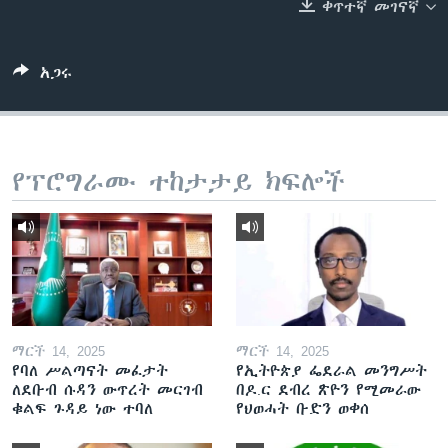
ቀጥተኛ መገናኛ
ቋንቋዎች
አጋሩ
የፕሮግራሙ ተከታታይ ክፍሎች
ማርች 14, 2025
ማርች 14, 2025
የባለ ሥልጣናት መፈታት
የኢትዮጵያ ፌደራል መንግሥት
ለደቡብ ሱዳን ውጥረት መርገብ
በዶ.ር ደብረ ጽዮን የሚመራው
ቁልፍ ጉዳይ ነው ተባለ
የህወሓት ቡድን ወቀሰ