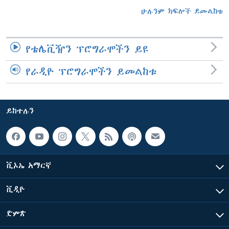
ሁሉንም ክፍሎች ይመልከቱ
የቴሌቪዥን ፕሮግራሞችን ይዩ
የራዲዮ ፕሮግራሞችን ይመልከቱ
ይከተሉን
ቪኦኤ አማርኛ
ቪዲዮ
ድምጽ