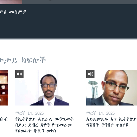
ድምፅ መስምያ
ታታይ ክፍሎች
ማርች 14, 2025
ማርች 14, 2025
ደቡብ
የኢትዮጵያ ፌደራል መንግሥት
አይኤምኤፍ እና ኢትዮጵያ
በዶ.ር ደብረ ጽዮን የሚመራው
ግሽበት ትንበያ ተለያዩ
የህወሓት ቡድን ወቀሰ