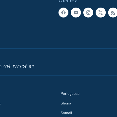
ይከተሉን
ት ሰዓት የአማርኛ ዜና
Portuguese
a
Shona
Somali