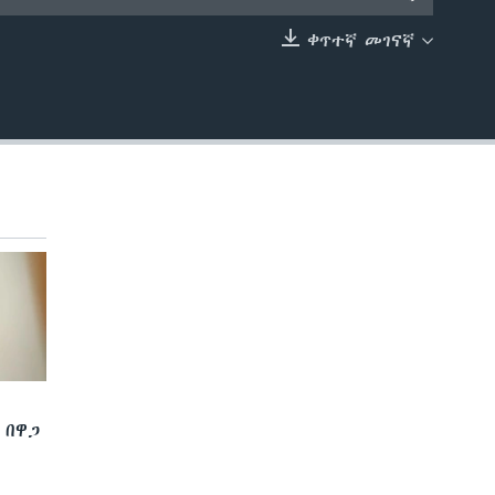
ቀጥተኛ መገናኛ
EMBED
 በዋጋ