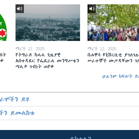
ማርች 12, 2025
ማርች 12, 2025
ስት
የትግራይ ክልል ጊዜያዊ
በሐዋሳ ዩኒቨርሲቲ ያገለገሉ
ወቀ
አስተዳደር የፌደራል መንግሥቱን
ሠራተኞች መታዳቸውን ገ
ጣልቃ ገብነት ጠየቀ
ሁሉንም ክፍሎች ይ
ራሞችን ይዩ
ችን ይመልከቱ