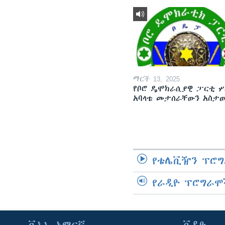
ማርች 13, 2025
የቦሮ ዴሞክራሲያዊ ፓርቲ ሦ
አባላቱ መታሰራቸውን አስታ
የቴሌቪዥን ፕሮግ
የራዲዮ ፕሮግራሞ