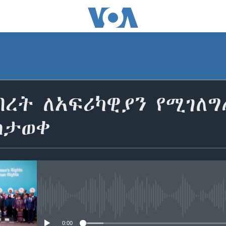
ህብረት ለአፍሪካዊያን የሚገ
ስታወቀ
No media source currently avail
0:00