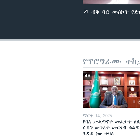
ብቅ ባይ መስኮት የ
የፕሮግራሙ ተከ
ማርች 14, 2025
የባለ ሥልጣናት መፈታት ለ
ሱዳን ውጥረት መርገብ ቁልፍ
ጉዳይ ነው ተባለ