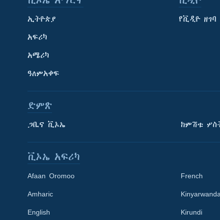
ቪኦኤ አማርኛ
ቪዲዮ
ኢትዮጵያ
የቪዲዮ ዘገባ
አፍሪካ
አሜሪካ
ዓለምአቀፍ
ድምጽ
ጋቢና ቪኦኤ
ከምሽቱ ሦስ
ቪኦኤ አፍሪካ
Afaan Oromoo
French
Amharic
Kinyarwand
English
Kirundi
Learning English