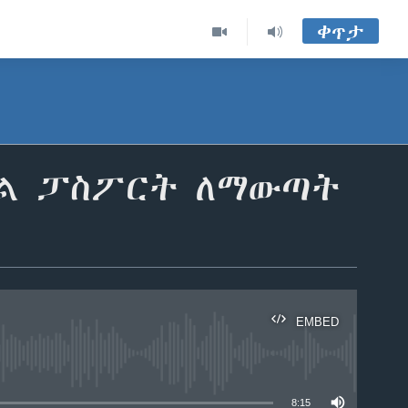
ቀጥታ
ለግል ፓስፖርት ለማውጣት
EMBED
able
8:15