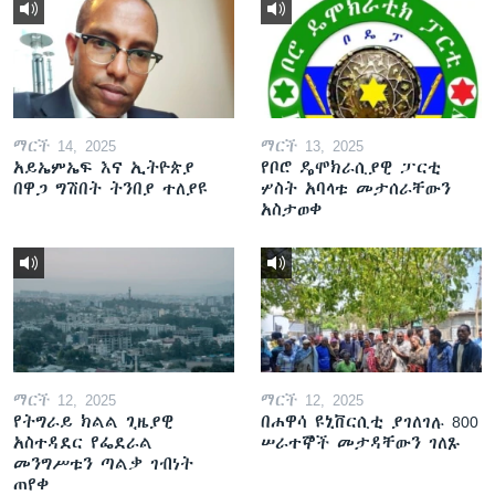
ማርች 14, 2025
ማርች 13, 2025
አይኤምኤፍ እና ኢትዮጵያ
የቦሮ ዴሞክራሲያዊ ፓርቲ
በዋጋ ግሽበት ትንበያ ተለያዩ
ሦስት አባላቱ መታሰራቸውን
አስታወቀ
ማርች 12, 2025
ማርች 12, 2025
የትግራይ ክልል ጊዜያዊ
በሐዋሳ ዩኒቨርሲቲ ያገለገሉ 800
አስተዳደር የፌደራል
ሠራተኞች መታዳቸውን ገለጹ
መንግሥቱን ጣልቃ ገብነት
ጠየቀ