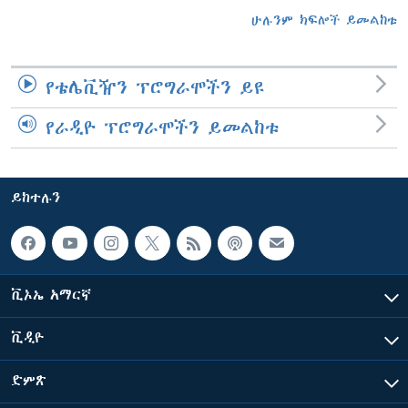
ሁሉንም ክፍሎች ይመልከቱ
የቴሌቪዥን ፕሮግራሞችን ይዩ
የራዲዮ ፕሮግራሞችን ይመልከቱ
ይከተሉን
ቪኦኤ አማርኛ
ቪዲዮ
ድምጽ