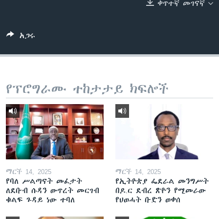
ቀጥተኛ መገናኛ
ቋንቋዎች
አጋሩ
የፕሮግራሙ ተከታታይ ክፍሎች
ማርች 14, 2025
ማርች 14, 2025
የባለ ሥልጣናት መፈታት
የኢትዮጵያ ፌደራል መንግሥት
ለደቡብ ሱዳን ውጥረት መርገብ
በዶ.ር ደብረ ጽዮን የሚመራው
ቁልፍ ጉዳይ ነው ተባለ
የህወሓት ቡድን ወቀሰ