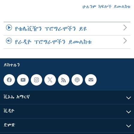
ሁሉንም ክፍሎች ይመልከቱ
የቴሌቪዥን ፕሮግራሞችን ይዩ
የራዲዮ ፕሮግራሞችን ይመልከቱ
ይከተሉን
ቪኦኤ አማርኛ
ቪዲዮ
ድምጽ