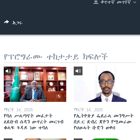
ቀጥተኛ መገናኛ
ቋንቋዎች
አጋሩ
የፕሮግራሙ ተከታታይ ክፍሎች
ማርች 14, 2025
ማርች 14, 2025
የባለ ሥልጣናት መፈታት
የኢትዮጵያ ፌደራል መንግሥት
ለደቡብ ሱዳን ውጥረት መርገብ
በዶ.ር ደብረ ጽዮን የሚመራው
ቁልፍ ጉዳይ ነው ተባለ
የህወሓት ቡድን ወቀሰ