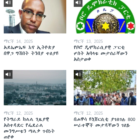
ማርች 14, 2025
ማርች 13, 2025
አይኤምኤፍ እና ኢትዮጵያ
የቦሮ ዴሞክራሲያዊ ፓርቲ
በዋጋ ግሽበት ትንበያ ተለያዩ
ሦስት አባላቱ መታሰራቸውን
አስታወቀ
ማርች 12, 2025
ማርች 12, 2025
የትግራይ ክልል ጊዜያዊ
በሐዋሳ ዩኒቨርሲቲ ያገለገሉ 800
አስተዳደር የፌደራል
ሠራተኞች መታዳቸውን ገለጹ
መንግሥቱን ጣልቃ ገብነት
ጠየቀ