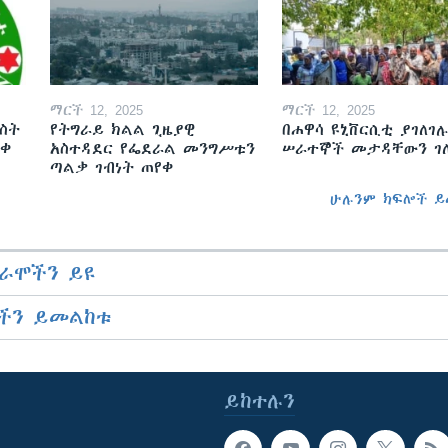
ማርች 12, 2025
ማርች 12, 2025
ስት
የትግራይ ክልል ጊዜያዊ
በሐዋሳ ዩኒቨርሲቲ ያገለገሉ
ወቀ
አስተዳደር የፌደራል መንግሥቱን
ሠራተኞች መታዳቸውን ገ
ጣልቃ ገብነት ጠየቀ
ሁሉንም ክፍሎች ይ
ራሞችን ይዩ
ችን ይመልከቱ
ይከተሉን