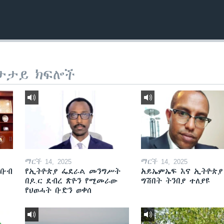
ታታይ ክፍሎች
ማርች 14, 2025
ማርች 14, 2025
ደቡብ
የኢትዮጵያ ፌደራል መንግሥት
አይኤምኤፍ እና ኢትዮጵያ
በዶ.ር ደብረ ጽዮን የሚመራው
ግሽበት ትንበያ ተለያዩ
የህወሓት ቡድን ወቀሰ