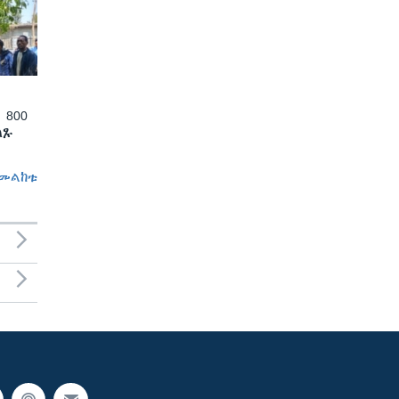
 800
ለጹ
መልከቱ