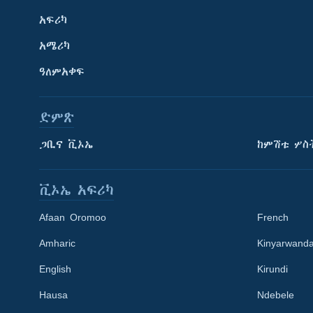
አፍሪካ
አሜሪካ
ዓለምአቀፍ
ድምጽ
ጋቢና ቪኦኤ
ከምሽቱ ሦስ
ቪኦኤ አፍሪካ
Afaan Oromoo
French
Amharic
Kinyarwand
English
Kirundi
Learning English
Hausa
Ndebele
ይከተሉን