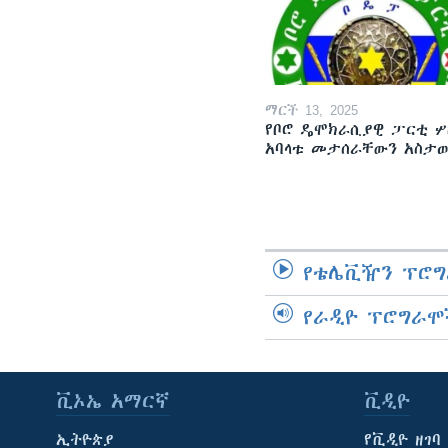
ማርች 13, 2025
የቦሮ ዴሞክራሲያዊ ፓርቲ ሦ
አባላቱ መታሰራቸውን አስታ
የቴሌቪዥን ፕሮግ
የራዲዮ ፕሮግራሞ
ቪኦኤ አማርኛ
ቪዲዮ
ኢትዮጵያ
የቪዲዮ ዘገባ