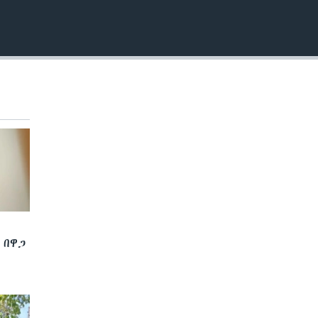
EMBED
 በዋጋ