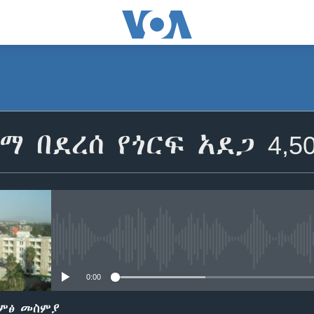
ማ በደረሰ የጎርፍ አደጋ 4,
No media source currently avail
0:00
ድምፅ መስምያ