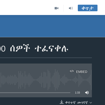
ቀጥታ
500 ሰዎች ተፈናቀሉ
EMBED
able
1:33
ቀጥተኛ መገናኛ