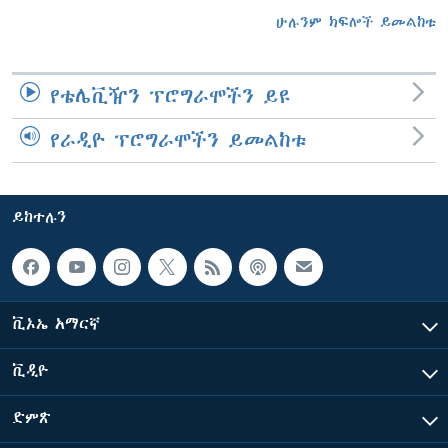
ሁሉንም ክፍሎች ይመልከቱ
የቴሌቪዥን ፕሮግራሞችን ይዩ
የራዲዮ ፕሮግራሞችን ይመልከቱ
ይከተሉን
ቪኦኤ አማርኛ
ቪዲዮ
ድምጽ