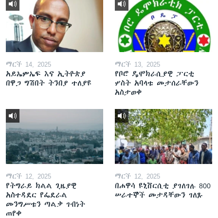
ማርች 14, 2025
ማርች 13, 2025
አይኤምኤፍ እና ኢትዮጵያ
የቦሮ ዴሞክራሲያዊ ፓርቲ
በዋጋ ግሽበት ትንበያ ተለያዩ
ሦስት አባላቱ መታሰራቸውን
አስታወቀ
ማርች 12, 2025
ማርች 12, 2025
የትግራይ ክልል ጊዜያዊ
በሐዋሳ ዩኒቨርሲቲ ያገለገሉ 800
አስተዳደር የፌደራል
ሠራተኞች መታዳቸውን ገለጹ
መንግሥቱን ጣልቃ ገብነት
ጠየቀ