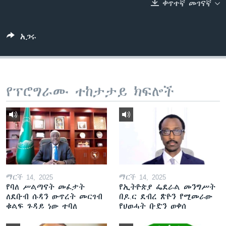
ቀጥተኛ መገናኛ
ቋንቋዎች
አጋሩ
የፕሮግራሙ ተከታታይ ክፍሎች
ማርች 14, 2025
ማርች 14, 2025
የባለ ሥልጣናት መፈታት
የኢትዮጵያ ፌደራል መንግሥት
ለደቡብ ሱዳን ውጥረት መርገብ
በዶ.ር ደብረ ጽዮን የሚመራው
ቁልፍ ጉዳይ ነው ተባለ
የህወሓት ቡድን ወቀሰ